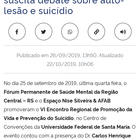
Ministério da Cidadania
lesão e suicídio
Ministério da Saúde
Copiar para área 
Ministério de Minas e Energia
Publicado em
26/09/2019, 13h50
. Atualizado
Ministério da Ciência, Tecnologia, Inovações e Comunicações
22/10/2019, 10h06
Ministério do Meio Ambiente
No dia 25 de setembro de 2019, última quarta feira, o
Ministério do Turismo
Fórum Permanente de Saúde Mental da Região
Central – RS
e o
Espaço Nise Silveira & AFAB
Ministério do Desenvolvimento Regional
promoveram o
VI Encontro Regional de Promoção da
Vida e Prevenção do Suicídio
, no Centro de
Controladoria-Geral da União
Convenções da
Universidade Federal de Santa Maria
. O
evento contou com a presença do Dr.
Carlos Henrique
Ministério da Mulher, da Família e dos Direitos Humanos