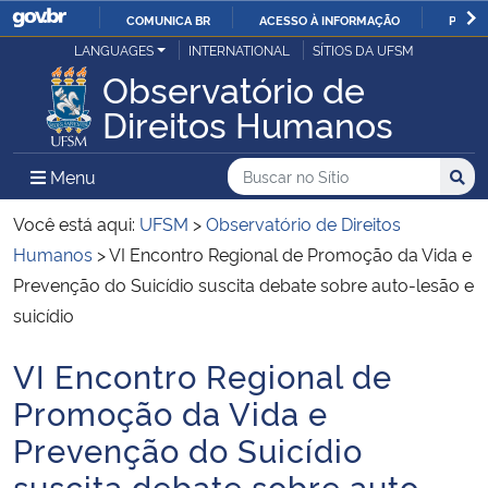
COMUNICA BR
ACESSO À INFORMAÇÃO
PARTI
Casa Civil
LANGUAGES
INTERNATIONAL
SÍTIOS DA UFSM
IR
Observatório de
PARA
Ministério da Justiça e Segurança Pública
Direitos Humanos
O
CONTEÚDO
Ministério da Defesa
Buscar no no Sítio
Busca
Busca:
Menu Principal do Sítio
Menu
Busc
Ministério das Relações Exteriores
Você está aqui:
UFSM
>
Observatório de Direitos
Humanos
>
VI Encontro Regional de Promoção da Vida e
Ministério da Economia
Prevenção do Suicídio suscita debate sobre auto-lesão e
suicídio
Ministério da Infraestrutura
VI Encontro Regional de
Início do conteúdo
Ministério da Agricultura, Pecuária e Abastecimento
Promoção da Vida e
Prevenção do Suicídio
Ministério da Educação
suscita debate sobre auto-