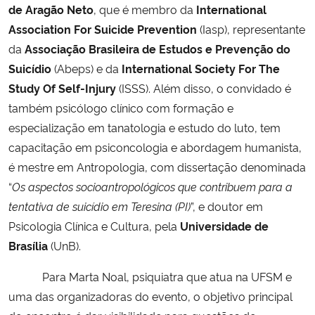
de Aragão Neto
, que é membro da
International
Association For Suicide Prevention
(Iasp), representante
Secretaria-Geral
da
Associação Brasileira de Estudos e Prevenção do
Suicídio
(Abeps) e da
International Society For The
Secretaria de Governo
Study Of Self-Injury
(ISSS). Além disso, o convidado é
também psicólogo clínico com formação e
Gabinete de Segurança Institucional
especialização em tanatologia e estudo do luto, tem
Advocacia-Geral da União
capacitação em psiconcologia e abordagem humanista,
é mestre em Antropologia, com dissertação denominada
Banco Central do Brasil
“
Os aspectos socioantropológicos que contribuem para a
tentativa de suicídio em Teresina (PI)
”, e doutor em
Planalto
Psicologia Clínica e Cultura, pela
Universidade de
Brasília
(UnB).
Para Marta Noal, psiquiatra que atua na UFSM e
uma das organizadoras do evento, o objetivo principal