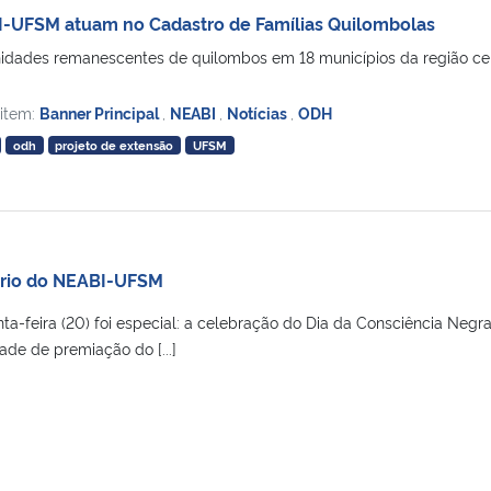
-UFSM atuam no Cadastro de Famílias Quilombolas
idades remanescentes de quilombos em 18 municípios da região cent
 item:
Banner Principal
,
NEABI
,
Notícias
,
ODH
odh
projeto de extensão
UFSM
ário do NEABI-UFSM
nta-feira (20) foi especial: a celebração do Dia da Consciência Negr
de de premiação do [...]