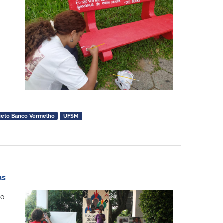
jeto Banco Vermelho
UFSM
as
no