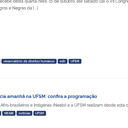
ebe desta quarta-feira, 15 de outubro, até sábado (18) o VII Congr
os e Negras da [...]
observatório de direitos humanos
odh
UFSM
icia amanhã na UFSM: confira a programação
fro-brasileiros e Indígenas (Neabi) e a UFSM realizam desde esta quar
NEABI
notícias
UFSM