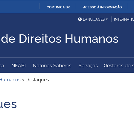
COMUNICA BR
ACESSO À INFORMAÇÃO
Ministério da Defesa
Ministério das Relações
Mini
IR
LANGUAGES
INTERNATI
Exteriores
PARA
 de Direitos Humanos
O
Ministério da Cidadania
Ministério da Saúde
Mini
CONTEÚDO
ca
NEABI
Notórios Saberes
Serviços
Gestores do s
Ministério do
Controladoria-Geral da
Mini
Desenvolvimento Regional
União
Famí
s Humanos
>
Destaques
Hum
ues
Advocacia-Geral da União
Banco Central do Brasil
Plan