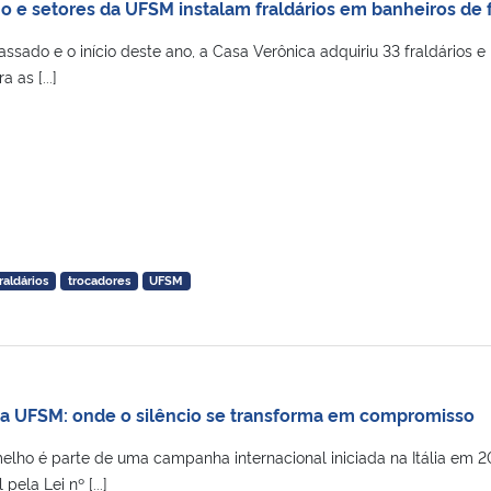
o e setores da UFSM instalam fraldários em banheiros de f
assado e o início deste ano, a Casa Verônica adquiriu 33 fraldários e
 as [...]
raldários
trocadores
UFSM
a UFSM: onde o silêncio se transforma em compromisso
elho é parte de uma campanha internacional iniciada na Itália em 2
 pela Lei nº [...]