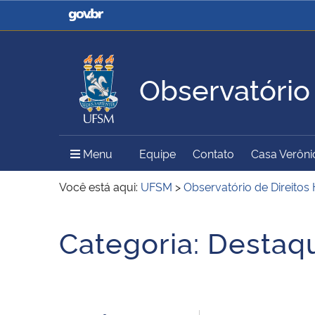
Casa Civil
Ministério da Justiça e
Segurança Pública
Observatório
Ministério da Agricultura,
Ministério da Educação
Pecuária e Abastecimento
Menu Principal do Sítio
Menu
Equipe
Contato
Casa Verôni
Ministério do Meio Ambiente
Ministério do Turismo
Você está aqui:
UFSM
>
Observatório de Direito
Início do conteúdo
Categoria:
Destaq
Secretaria de Governo
Gabinete de Segurança
Institucional