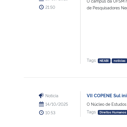
O campus da UFSM rec
21:50
de Pesquisadores Negr
Tags:
NEABI
notícias
VII COPENE Sul in
Notícia
14/10/2025
O Núcleo de Estudos A
Tags:
10:53
Direitos Humanos