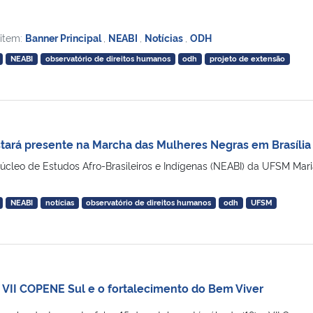
 item:
Banner Principal
,
NEABI
,
Notícias
,
ODH
NEABI
observatório de direitos humanos
odh
projeto de extensão
ará presente na Marcha das Mulheres Negras em Brasília
leo de Estudos Afro-Brasileiros e Indígenas (NEABI) da UFSM Mari
NEABI
notícias
observatório de direitos humanos
odh
UFSM
o VII COPENE Sul e o fortalecimento do Bem Viver