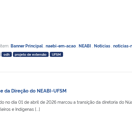
 item:
Banner Principal
,
naebi-em-acao
,
NEABI
,
Notícias
,
noticias-
odh
projeto de extensão
UFSM
se da Direção do NEABI-UFSM
do no dia 01 de abril de 2026 marcou a transição da diretoria do Nú
iros e Indígenas [...]