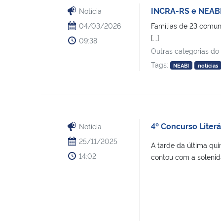
INCRA-RS e NEABI
Notícia
04/03/2026
Famílias de 23 comun
[...]
09:38
Outras categorias do
Tags:
NEABI
notícias
4º Concurso Liter
Notícia
25/11/2025
A tarde da última qui
14:02
contou com a solenida