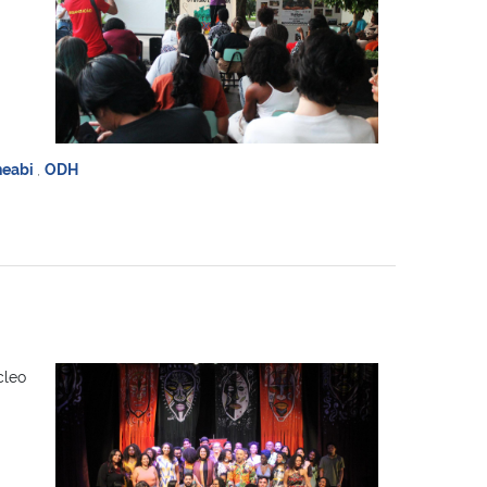
neabi
,
ODH
cleo