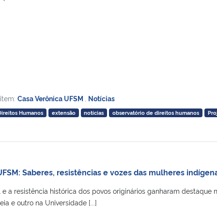
 item:
Casa Verônica UFSM
,
Notícias
Direitos Humanos
extensão
notícias
observatório de direitos humanos
Pro
 UFSM: Saberes, resistências e vozes das mulheres indígen
l e a resistência histórica dos povos originários ganharam destaque 
a e outro na Universidade [...]