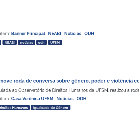
 item:
Banner Principal
,
NEABI
,
Notícias
,
ODH
NEABI
notícias
odh
UFSM
move roda de conversa sobre gênero, poder e violência 
ulada ao Observatório de Direitos Humanos da UFSM, realizou a roda d
 item:
Casa Verônica UFSM
,
Notícias
,
ODH
Direitos Humanos
Igualdade de Gênero