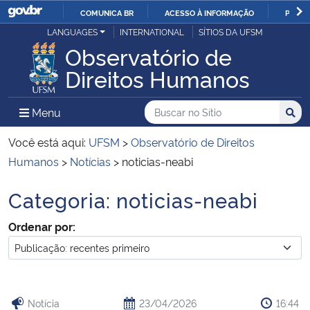
COMUNICA BR
ACESSO À INFORMAÇÃO
PARTI
Casa Civil
LANGUAGES
INTERNATIONAL
SÍTIOS DA UFSM
IR
Observatório de
PARA
Ministério da Justiça e Segurança Pública
Direitos Humanos
O
CONTEÚDO
Ministério da Defesa
Buscar no no Sítio
Busca
Busca:
Menu Principal do Sítio
Menu
Busc
Ministério das Relações Exteriores
Você está aqui:
UFSM
>
Observatório de Direitos
Humanos
>
Notícias
>
noticias-neabi
Ministério da Economia
Categoria:
noticias-neabi
Início do conteúdo
Ministério da Infraestrutura
Ordenar por:
Ministério da Agricultura, Pecuária e Abastecimento
Ministério da Educação
Notícia
23/04/2026
16:44