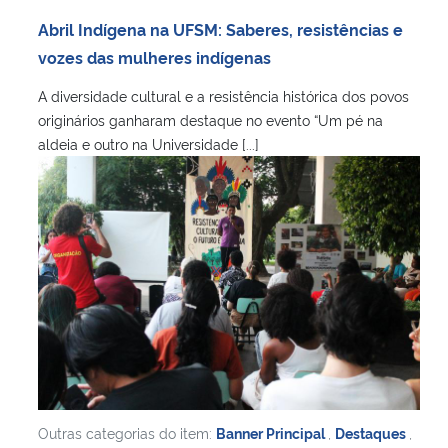
Ministério da Cidadania
Abril Indígena na UFSM: Saberes, resistências e
vozes das mulheres indígenas
Ministério da Saúde
A diversidade cultural e a resistência histórica dos povos
originários ganharam destaque no evento “Um pé na
Ministério de Minas e Energia
aldeia e outro na Universidade [...]
Ministério da Ciência, Tecnologia, Inovações e Comunicações
Ministério do Meio Ambiente
Ministério do Turismo
Ministério do Desenvolvimento Regional
Controladoria-Geral da União
Outras categorias do item:
Banner Principal
,
Destaques
,
Ministério da Mulher, da Família e dos Direitos Humanos