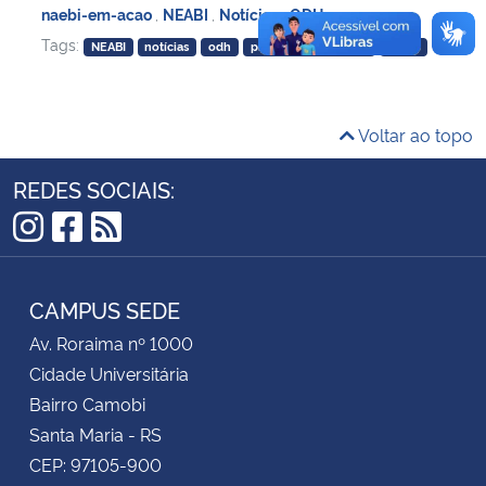
naebi-em-acao
,
NEABI
,
Notícias
,
ODH
Tags:
NEABI
notícias
odh
projeto de extensão
UFSM
Secretaria-Geral
Secretaria de Governo
Voltar ao topo
Gabinete de Segurança Institucional
REDES SOCIAIS:
Advocacia-Geral da União
Instagram
Facebook
RSS
Banco Central do Brasil
CAMPUS SEDE
Planalto
Av. Roraima nº 1000
Cidade Universitária
Bairro Camobi
Santa Maria - RS
CEP: 97105-900