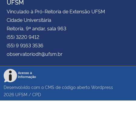
UFSM
Vinculado à Pró-Reitoria de Extensão UFSM
Cidade Universitária
Reitoria, 9ª andar, sala 963
(55) 3220 9412
(55) 9 9163 3536
observatoriodh@ufsm.br
Acesso à
Informação
Desenvolvido com o CMS de código aberto
Wordpress
2026
UFSM
/
CPD