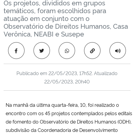
Os projetos, divididos em grupos
Ministério da Cidadania
temáticos, foram escolhidos para
atuação em conjunto com o
Ministério da Saúde
Observatório de Direitos Humanos, Casa
Verônica, NEABI e Susepe
Ministério de Minas e Energia
Copiar para área 
Ministério da Ciência, Tecnologia, Inovações e Comunicações
Ministério do Meio Ambiente
Publicado em
22/05/2023, 17h52
. Atualizado
22/05/2023, 20h40
Ministério do Turismo
Ministério do Desenvolvimento Regional
Na manhã da última quarta-feira, 10, foi realizado o
encontro com os 45 projetos contemplados pelos editais
Controladoria-Geral da União
de fomento do Observatório de Direitos Humanos (ODH),
subdivisão da Coordenadoria de Desenvolvimento
Ministério da Mulher, da Família e dos Direitos Humanos