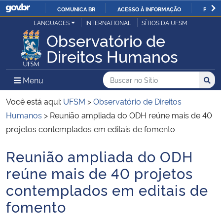
COMUNICA BR
ACESSO À INFORMAÇÃO
PARTI
Casa Civil
LANGUAGES
INTERNATIONAL
SÍTIOS DA UFSM
IR
Observatório de
PARA
Ministério da Justiça e Segurança Pública
Direitos Humanos
O
CONTEÚDO
Ministério da Defesa
Buscar no no Sítio
Busca
Busca:
Menu Principal do Sítio
Menu
Busc
Ministério das Relações Exteriores
Você está aqui:
UFSM
>
Observatório de Direitos
Humanos
>
Reunião ampliada do ODH reúne mais de 40
Ministério da Economia
projetos contemplados em editais de fomento
Reunião ampliada do ODH
Ministério da Infraestrutura
Início do conteúdo
reúne mais de 40 projetos
Ministério da Agricultura, Pecuária e Abastecimento
contemplados em editais de
fomento
Ministério da Educação