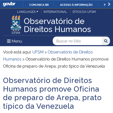
COMUNICA BR
ACESSO À INFORMAÇÃO
PARTI
Casa Civil
LANGUAGES
INTERNATIONAL
SÍTIOS DA UFSM
IR
Observatório de
PARA
Ministério da Justiça e Segurança Pública
Direitos Humanos
O
CONTEÚDO
Ministério da Defesa
Buscar no no Sítio
Busca
Busca:
Menu Principal do Sítio
Menu
Busc
Ministério das Relações Exteriores
Você está aqui:
UFSM
>
Observatório de Direitos
Humanos
>
Observatório de Direitos Humanos promove
Ministério da Economia
Oficina de preparo de Arepa, prato típico da Venezuela
Observatório de Direitos
Ministério da Infraestrutura
Início do conteúdo
Humanos promove Oficina
Ministério da Agricultura, Pecuária e Abastecimento
de preparo de Arepa, prato
típico da Venezuela
Ministério da Educação