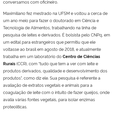
conversamos com oficineiro.
Secretaria-Geral
Maximiliano fez mestrado na UFSM e voltou a cerca de
um ano meio para fazer o doutorado em Ciência e
Secretaria de Governo
Tecnologia de Alimentos, trabalhando na linha de
pesquisa de leites e derivados. É bolsista pelo CNPq, em
Gabinete de Segurança Institucional
um edital para estrangeiros que permitiu que ele
voltasse ao brasil em agosto de 2018, e atualmente
Advocacia-Geral da União
trabalha em um laboratório do
Centro de Ciências
Rurais
(CCR), com “tudo que tem a ver com leite e
Banco Central do Brasil
produtos derivados, qualidade e desenvolvimento dos
produtos”, como diz ele. Sua pesquisa é referente a
Planalto
avaliação de extratos vegetais e animais para a
coagulação de leite com o intuito de fazer queijos, onde
avalia várias fontes vegetais, para isolar enzimas
proteolíticas.