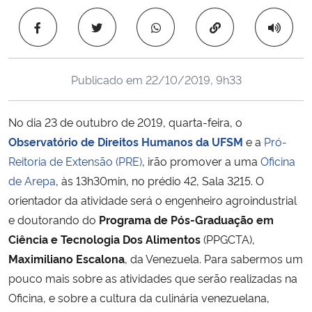
Ministério da Cidadania
Copiar para área 
Ministério da Saúde
Publicado em
22/10/2019, 9h33
Ministério de Minas e Energia
No dia 23 de outubro de 2019, quarta-feira, o
Ministério da Ciência, Tecnologia, Inovações e Comunicações
Observatório de Direitos Humanos da UFSM
e a
Pró-
Reitoria de Extensão (PRE)
, irão promover a uma
Oficina
Ministério do Meio Ambiente
de Arepa
, às 13h30min, no prédio 42, Sala 3215. O
Ministério do Turismo
orientador da atividade será o engenheiro agroindustrial
e doutorando do
Programa de Pós-Graduação em
Ministério do Desenvolvimento Regional
Ciência e Tecnologia Dos Alimentos
(PPGCTA),
Maximiliano Escalona
, da Venezuela. Para sabermos um
Controladoria-Geral da União
pouco mais sobre as atividades que serão realizadas na
Oficina, e sobre a cultura da culinária venezuelana,
Ministério da Mulher, da Família e dos Direitos Humanos