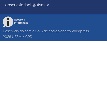
observatoriodh@ufsm.br
Acesso à
Informação
Desenvolvido com o CMS de código aberto
Wordpress
2026
UFSM
/
CPD