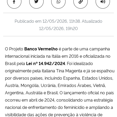
Copiar para área 
Ministério da Cidadania
Ministério da Saúde
Publicado em
12/05/2026, 11h38
. Atualizado
12/05/2026, 19h20
Ministério de Minas e Energia
Ministério da Ciência, Tecnologia, Inovações e Comunicações
O Projeto
Banco Vermelho
é parte de uma campanha
internacional iniciada na Itália em 2016 e oficializada no
Ministério do Meio Ambiente
Brasil pela
Lei nº 14.942/2024
. Foi idealizado
originalmente pela italiana Tina Magenta e já se espalhou
Ministério do Turismo
por diversos países, incluindo Espanha, Estados Unidos,
Áustria, Mongólia, Ucrânia, Emirados Árabes, Vietnã,
Ministério do Desenvolvimento Regional
Argentina, Austrália e Brasil. O lançamento oficial no país
ocorreu em abril de 2024, consolidando uma estratégia
Controladoria-Geral da União
nacional de enfrentamento do feminicídio e ampliando a
visibilidade das ações de prevenção à violência de
Ministério da Mulher, da Família e dos Direitos Humanos