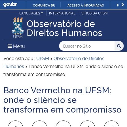
COMUNICA BR
ACESSO À INFORMAÇÃO
PARTI
Casa Civil
LANGUAGES
INTERNATIONAL
SÍTIOS DA UFSM
IR
Observatório de
PARA
Ministério da Justiça e Segurança Pública
Direitos Humanos
O
CONTEÚDO
Ministério da Defesa
Buscar no no Sítio
Busca
Busca:
Menu Principal do Sítio
Menu
Busc
Ministério das Relações Exteriores
Você está aqui:
UFSM
>
Observatório de Direitos
Humanos
>
Banco Vermelho na UFSM: onde o silêncio se
Ministério da Economia
transforma em compromisso
Banco Vermelho na UFSM:
Ministério da Infraestrutura
Início do conteúdo
onde o silêncio se
Ministério da Agricultura, Pecuária e Abastecimento
transforma em compromisso
Ministério da Educação