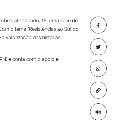
tubro, até sábado, 18, uma série de
 Com o tema “Resistências ao Sul do
a valorização das histórias,
PN) e conta com o apoio e
Copiar para áre