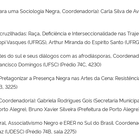
ara uma Sociologia Negra, Coordenador(a): Carla Silva de Avi
ruzilhadas: Raça, Deficiência e Interseccionalidade nas Traje
pi Vasques (UFRGS), Arthur Miranda do Espírito Santo (UFRGS
ntes do sul e seus diálogos com as afrodiásporas, Coordena
rancisco Domingos (UFSC) (Prédio 74C, 4230)
 Pretagonizar a Presença Negra nas Artes da Cena: Resistênci
B, 3225)
Coordenador(a): Gabriela Rodrigues Gois (Secretaria Municip
rto Alegre), Bruno Xavier Silveira (Prefeitura de Porto Alegre)
al, Associativismo Negro e ERER no Sul do Brasil. Coordenado
z (UDESC) (Prédio 74B, sala 2275)