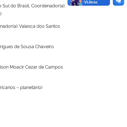
 Sul do Brasil, Coordenador(a):
)
nador(a): Valesca dos Santos
drigues de Sousa Chaveiro
ivison Moacir Cezar de Campos
ricanos – planetário)