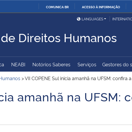
COMUNICA BR
ACESSO À INFORMAÇÃO
Ministério da Defesa
Ministério das Relações
Mini
IR
LANGUAGES
INTERNATI
Exteriores
PARA
 de Direitos Humanos
O
Ministério da Cidadania
Ministério da Saúde
Mini
CONTEÚDO
ca
NEABI
Notórios Saberes
Serviços
Gestores do s
Ministério do
Controladoria-Geral da
Mini
Desenvolvimento Regional
União
Famí
s Humanos
>
VII COPENE Sul inicia amanhã na UFSM: confira
Hum
icia amanhã na UFSM: c
Advocacia-Geral da União
Banco Central do Brasil
Plan