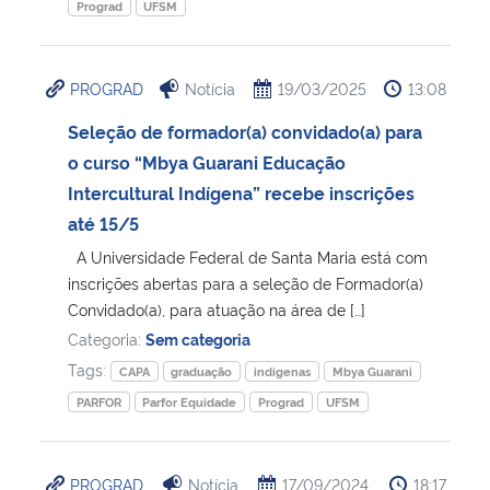
Prograd
UFSM
PROGRAD
Notícia
19/03/2025
13:08
Seleção de formador(a) convidado(a) para
o curso “Mbya Guarani Educação
Intercultural Indígena” recebe inscrições
até 15/5
A Universidade Federal de Santa Maria está com
inscrições abertas para a seleção de Formador(a)
Convidado(a), para atuação na área de […]
Categoria:
Sem categoria
Tags:
CAPA
graduação
indígenas
Mbya Guarani
PARFOR
Parfor Equidade
Prograd
UFSM
PROGRAD
Notícia
17/09/2024
18:17