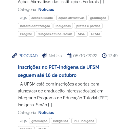
Ações Afirmativas das Instituições Federais […]
Categoria:
Notícias
Tags:
acessibilidade
ações afirmativas
graduação
heteroidentificação
indígenas
pretos e pardos
Prograd
relações étnico-raciais
SiSU
UFSM
PROGRAD
Notícia
05/10/2022
17:49
Inscrições no PET-Indígena da UFSM
seguem até 16 de outubro
A UFSM está com inscrições abertas para
alunos(as) de graduação interessados(as) em
integrar o Programa de Educação Tutorial (PET)
Indígena. Serão […]
Categoria:
Notícias
Tags:
graduação
indígenas
PET Indígena
Prograd
UFSM