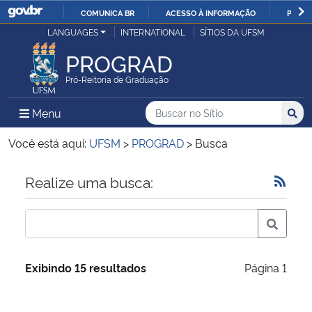
COMUNICA BR
ACESSO À INFORMAÇÃO
PARTI
Casa Civil
LANGUAGES
INTERNATIONAL
SÍTIOS DA UFSM
IR
PARA
PROGRAD
Ministério da Justiça e Segurança Pública
O
Pró-Reitoria de Graduação
CONTEÚDO
Ministério da Defesa
Buscar no no Sítio
Busca
Busca:
Menu Principal do Sítio
Menu
Busc
Ministério das Relações Exteriores
Você está aqui:
UFSM
>
PROGRAD
>
Busca
Ministério da Economia
Início do conteúdo
Realize uma busca:
Ministério da Infraestrutura
Ministério da Agricultura, Pecuária e Abastecimento
Exibindo 15 resultados
Página 1
Ministério da Educação