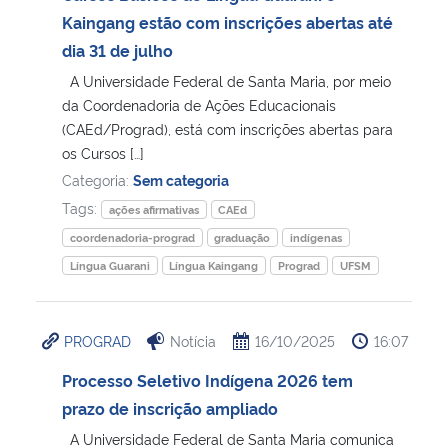
Kaingang estão com inscrições abertas até
Secretaria-Geral
dia 31 de julho
A Universidade Federal de Santa Maria, por meio
Secretaria de Governo
da Coordenadoria de Ações Educacionais
(CAEd/Prograd), está com inscrições abertas para
os Cursos […]
Gabinete de Segurança Institucional
Categoria:
Sem categoria
Advocacia-Geral da União
Tags:
ações afirmativas
CAEd
coordenadoria-prograd
graduação
indígenas
Banco Central do Brasil
Língua Guarani
Língua Kaingang
Prograd
UFSM
Planalto
PROGRAD
Notícia
16/10/2025
16:07
Processo Seletivo Indígena 2026 tem
prazo de inscrição ampliado
A Universidade Federal de Santa Maria comunica