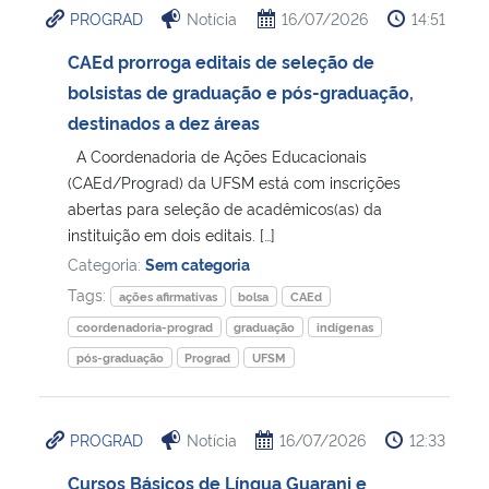
PROGRAD
Notícia
16/07/2026
14:51
Ministério da Cidadania
CAEd prorroga editais de seleção de
Ministério da Saúde
bolsistas de graduação e pós-graduação,
destinados a dez áreas
Ministério de Minas e Energia
A Coordenadoria de Ações Educacionais
(CAEd/Prograd) da UFSM está com inscrições
Ministério da Ciência, Tecnologia, Inovações e Comunicações
abertas para seleção de acadêmicos(as) da
instituição em dois editais. […]
Ministério do Meio Ambiente
Categoria:
Sem categoria
Tags:
ações afirmativas
bolsa
CAEd
Ministério do Turismo
coordenadoria-prograd
graduação
indígenas
pós-graduação
Prograd
UFSM
Ministério do Desenvolvimento Regional
Controladoria-Geral da União
PROGRAD
Notícia
16/07/2026
12:33
Cursos Básicos de Língua Guarani e
Ministério da Mulher, da Família e dos Direitos Humanos