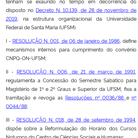
tenham se exaurido no tempo em decorrência do
disposto no
Decreto N. 10.139, de 28 de novembro de
2019
, na estrutura organizacional da Universidade
Federal de Santa Maria (UFSM).
I -
RESOLUÇÃO N. 001, de 06 de janeiro de 1986
, define
mecanismos internos para cumprimento do convênio
CNPQ-ON-UFSM;
II -
RESOLUÇÃO N. 006, de 21 de março de 1991
,
regulamenta a Concessão do Semestre Sabático para
Magistério de 1º e 2º Graus e Superior da UFSM, fixa a
tramitação e revoga as
Resoluções nº 0036/88
e
nº
0044/88
;
III -
RESOLUÇÃO N. 018, de 28 de setembro de 1994
,
dispõe sobre a Reformulação do Horário dos Cursos
Noturnos do Centro de Ciências Sociais e Humanas;