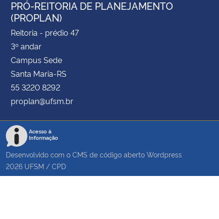
PRÓ-REITORIA DE PLANEJAMENTO
(PROPLAN)
Reitoria - prédio 47
3º andar
Campus Sede
Santa Maria-RS
55 3220 8292
proplan@ufsm.br
Acesso à
Informação
Desenvolvido com o CMS de código aberto
Wordpress
2026
UFSM
/
CPD