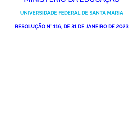
Ministério da Cidadania
UNIVERSIDADE FEDERAL DE SANTA MARIA
Ministério da Saúde
RESOLUÇÃO N° 116, DE 31 DE JANEIRO DE 2023
Ministério de Minas e Energia
Ministério da Ciência, Tecnologia, Inovações e Comunicações
Ministério do Meio Ambiente
Ministério do Turismo
Ministério do Desenvolvimento Regional
Controladoria-Geral da União
Ministério da Mulher, da Família e dos Direitos Humanos