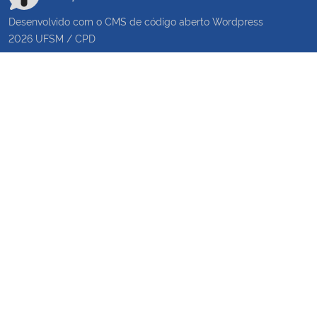
Desenvolvido com o CMS de código aberto
Wordpress
2026
UFSM
/
CPD