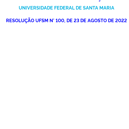
Ministério da Cidadania
UNIVERSIDADE FEDERAL DE SANTA MARIA
RESOLUÇÃO UFSM N° 100, DE 23 DE AGOSTO DE 2022
Ministério da Saúde
Ministério de Minas e Energia
Ministério da Ciência, Tecnologia, Inovações e Comunicações
Ministério do Meio Ambiente
Ministério do Turismo
Ministério do Desenvolvimento Regional
Controladoria-Geral da União
Ministério da Mulher, da Família e dos Direitos Humanos