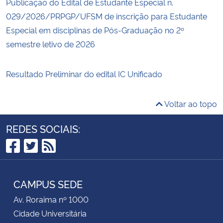
Publicação do Edital de Estudante Especial n.
029/2026/PRPGP/UFSM de inscrição para Estudante
Especial em disciplinas de Pós-Graduação no 2º
semestre letivo de 2026
Resultado Preliminar do edital IC Unificado
Voltar ao topo
REDES SOCIAIS:
Facebook
Twitter
RSS
CAMPUS SEDE
Av. Roraima nº 1000
Cidade Universitária