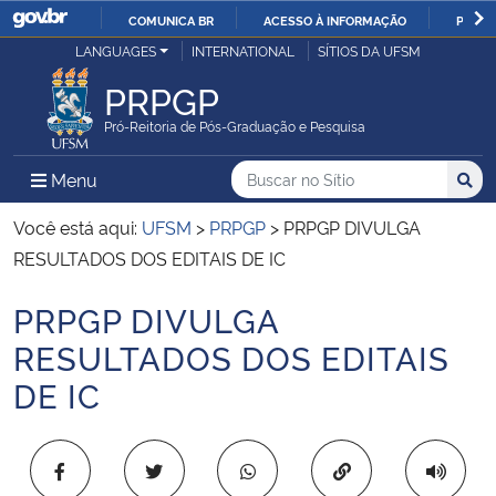
COMUNICA BR
ACESSO À INFORMAÇÃO
PARTI
Casa Civil
LANGUAGES
INTERNATIONAL
SÍTIOS DA UFSM
IR
PARA
PRPGP
Ministério da Justiça e Segurança Pública
O
Pró-Reitoria de Pós-Graduação e Pesquisa
CONTEÚDO
Ministério da Defesa
Buscar no no Sítio
Busca
Busca:
Menu Principal do Sítio
Menu
Busc
Ministério das Relações Exteriores
Você está aqui:
UFSM
>
PRPGP
>
PRPGP DIVULGA
RESULTADOS DOS EDITAIS DE IC
Ministério da Economia
PRPGP DIVULGA
Início do conteúdo
Ministério da Infraestrutura
RESULTADOS DOS EDITAIS
DE IC
Ministério da Agricultura, Pecuária e Abastecimento
Ministério da Educação
Copiar para área 