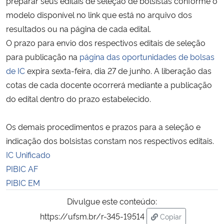
preparar seus editais de seleção de bolsistas conforme o
modelo disponível no link que está no arquivo dos
Secretaria-Geral
resultados ou na página de cada edital.
O prazo para envio dos respectivos editais de seleção
Secretaria de Governo
para publicação na
página das oportunidades de bolsas
de IC
expira sexta-feira, dia 27 de junho. A liberação das
Gabinete de Segurança Institucional
cotas de cada docente ocorrerá mediante a publicação
do edital dentro do prazo estabelecido.
Advocacia-Geral da União
Os demais procedimentos e prazos para a seleção e
Banco Central do Brasil
indicação dos bolsistas constam nos respectivos editais.
IC Unificado
Planalto
PIBIC AF
PIBIC EM
Divulgue este conteúdo:
https://ufsm.br/r-345-19514
Copiar