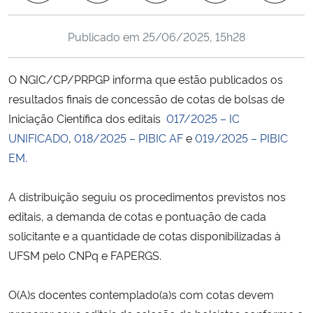
Ministério da Cidadania
Publicado em
25/06/2025, 15h28
Ministério da Saúde
O NGIC/CP/PRPGP informa que estão publicados os
Ministério de Minas e Energia
resultados finais de concessão de cotas de bolsas de
Iniciação Científica dos editais
017/2025 – IC
Ministério da Ciência, Tecnologia, Inovações e Comunicações
UNIFICADO
,
018/2025 – PIBIC AF
e
019/2025 – PIBIC
EM.
Ministério do Meio Ambiente
A distribuição seguiu os procedimentos previstos nos
Ministério do Turismo
editais, a demanda de cotas e pontuação de cada
solicitante e a quantidade de cotas disponibilizadas à
Ministério do Desenvolvimento Regional
UFSM pelo CNPq e FAPERGS.
Controladoria-Geral da União
O(A)s docentes contemplado(a)s com cotas devem
Ministério da Mulher, da Família e dos Direitos Humanos