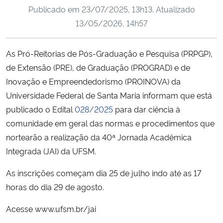
Publicado em
23/07/2025, 13h13
. Atualizado
Ministério da Cidadania
13/05/2026, 14h57
Ministério da Saúde
As Pró-Reitorias de Pós-Graduação e Pesquisa (PRPGP),
Ministério de Minas e Energia
de Extensão (PRE), de Graduação (PROGRAD) e de
Inovação e Empreendedorismo (PROINOVA) da
Ministério da Ciência, Tecnologia, Inovações e Comunicações
Universidade Federal de Santa Maria informam que está
publicado o Edital
028/2025
para dar ciência à
Ministério do Meio Ambiente
comunidade em geral das normas e procedimentos que
nortearão a realização da 40ª Jornada Acadêmica
Ministério do Turismo
Integrada (JAI) da UFSM.
Ministério do Desenvolvimento Regional
As inscrições começam dia 25 de julho indo até as 17
horas do dia 29 de agosto.
Controladoria-Geral da União
Acesse www.ufsm.br/jai
Ministério da Mulher, da Família e dos Direitos Humanos