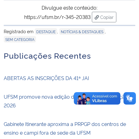
Divulgue este conteúdo:
Secretaria-Geral
https://ufsm.br/r-345-20383
Copiar
para área de tran
Secretaria de Governo
Registrado em
,
,
DESTAQUE
NOTÍCIAS & DESTAQUES
SEM CATEGORIA
Gabinete de Segurança Institucional
Publicações Recentes
Advocacia-Geral da União
ABERTAS AS INSCRIÇÕES DA 41ª JAI
Banco Central do Brasil
UFSM promove nova edição do Prêmio Tese – Edição
Planalto
2026
Gabinete Itinerante aproxima a PRPGP dos centros de
ensino e campi fora de sede da UFSM