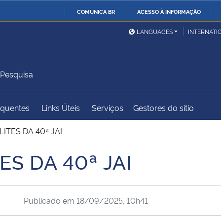
COMUNICA BR
ACESSO À INFORMAÇÃO
Ministério da Defesa
Ministério das Relações
Mini
IR
LANGUAGES
INTERNATI
Exteriores
PARA
O
Ministério da Cidadania
Ministério da Saúde
Mini
CONTEÚDO
 Pesquisa
equentes
Links Úteis
Serviços
Gestores do sítio
Ministério do
Controladoria-Geral da
Mini
Desenvolvimento Regional
União
Famí
ITES DA 40ª JAI
Hum
S DA 40ª JAI
Advocacia-Geral da União
Banco Central do Brasil
Plan
Publicado em
18/09/2025, 10h41