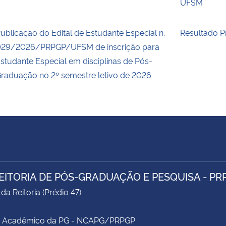
UFSM
ublicação do Edital de Estudante Especial n.
Resultado Pr
29/2026/PRPGP/UFSM de inscrição para
studante Especial em disciplinas de Pós-
raduação no 2º semestre letivo de 2026
EITORIA DE PÓS-GRADUAÇÃO E PESQUISA - PR
da Reitoria (Prédio 47)
e Acadêmico da PG - NCAPG/PRPGP