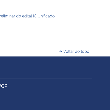
eliminar do edital IC Unificado
Voltar ao topo
PGP