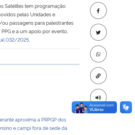
tos Satélites tem programação
movidos pelas Unidades e
/ou passagens para palestrantes
r PPG e a um apoio por evento,
tal 032/2025
.
de transferência
Copiar para áre
inerante aproxima a PRPGP dos
ensino e campi fora de sede da