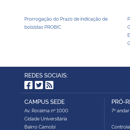
Prorrogação do Prazo de indicação de
P
bolsistas PROBIC
0
E
G
REDES SOCIAIS:
Facebook
Twitter
RSS
CAMPUS SEDE
PRÓ-R
Av. Roraima nº 1000
7º andar 
Cidade Universitária
Bairro Camobi
Control