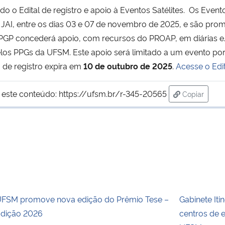
 o Edital de registro e apoio à Eventos Satélites. Os Even
JAI, entre os dias 03 e 07 de novembro de 2025, e são pro
RPGP concederá apoio, com recursos do PROAP, em diárias e
elos PPGs da UFSM. Este apoio será limitado a um evento po
 de registro expira em
10 de outubro de 2025
.
Acesse o Edi
 este conteúdo:
https://ufsm.br/r-345-20565
Copiar
para área 
FSM promove nova edição do Prêmio Tese –
Gabinete It
dição 2026
centros de 