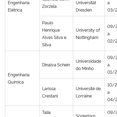
Engenharia
Universität
a
Zorzela
Elétrica
Dresden
03/
Paulo
09/
Henrique
University of
a
Alves Silva e
Nottingham
02/
Silva
09/
Universidade
Dinalva Schein
a
do Minho
01/
Engenharia
Química
10/
Larissa
Université de
a
Crestani
Lorraine
04/
Talia
09/
Södertörn