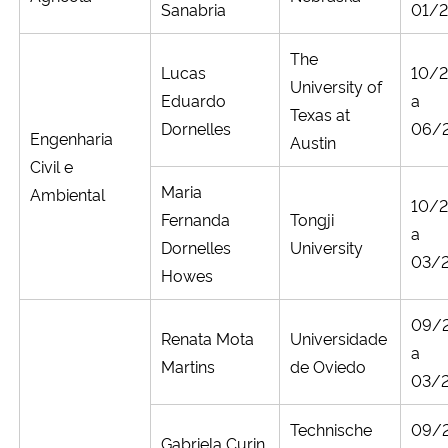
Sanabria
01/
The
Lucas
10/
University of
Eduardo
a
Texas at
Dornelles
06/
Engenharia
Austin
Civil e
Maria
Ambiental
10/
Fernanda
Tongji
a
Dornelles
University
03/
Howes
09/
Renata Mota
Universidade
a
Martins
de Oviedo
03/
Technische
09/
Gabriela Curin