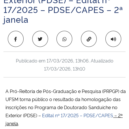
Ministério da Cidadania
17/2025 – PDSE/CAPES – 2ª
janela
Ministério da Saúde
Ministério de Minas e Energia
Copiar para área 
Ministério da Ciência, Tecnologia, Inovações e Comunicações
Publicado em
17/03/2026, 13h06
. Atualizado
Ministério do Meio Ambiente
17/03/2026, 13h10
Ministério do Turismo
A Pró-Reitoria de Pós-Graduação e Pesquisa (PRPGP) da
Ministério do Desenvolvimento Regional
UFSM torna público o resultado da homologação das
inscrições no Programa de Doutorado Sanduíche no
Controladoria-Geral da União
Exterior (PDSE) –
Edital nº 17/2025 – PDSE/CAPES
– 2ª
janela
.
Ministério da Mulher, da Família e dos Direitos Humanos