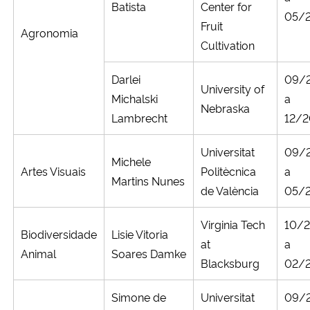
Batista
Center for
05/
Fruit
Agronomia
Cultivation
Darlei
09/
University of
Michalski
a
Nebraska
Lambrecht
12/2
Universitat
09/
Michele
Artes Visuais
Politècnica
a
Martins Nunes
de València
05/
Virginia Tech
10/
Biodiversidade
Lisie Vitoria
at
a
Animal
Soares Damke
Blacksburg
02/
Simone de
Universitat
09/