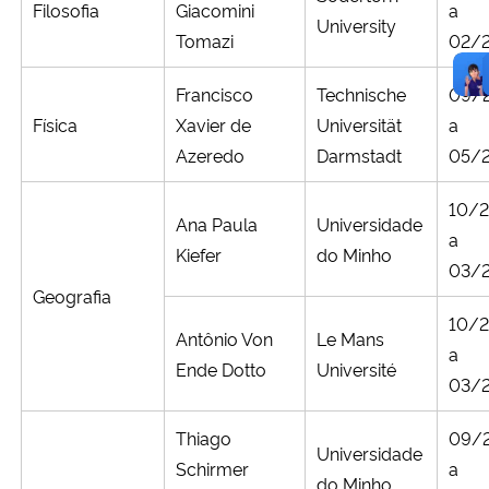
Filosofia
Giacomini
a
University
Tomazi
02/
Francisco
Technische
09/
Física
Xavier de
Universität
a
Azeredo
Darmstadt
05/
10/
Ana Paula
Universidade
a
Kiefer
do Minho
03/
Geografia
10/
Antônio Von
Le Mans
a
Ende Dotto
Université
03/
Thiago
09/
Universidade
Schirmer
a
do Minho