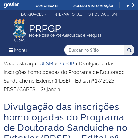
COMUNICA BR
ACESSO À INFORMAÇÃO
PARTI
Casa Civil
LANGUAGES
INTERNATIONAL
SÍTIOS DA UFSM
IR
PARA
PRPGP
Ministério da Justiça e Segurança Pública
O
Pró-Reitoria de Pós-Graduação e Pesquisa
CONTEÚDO
Ministério da Defesa
Buscar no no Sítio
Busca
Busca:
Menu Principal do Sítio
Menu
Busc
Ministério das Relações Exteriores
Você está aqui:
UFSM
>
PRPGP
>
Divulgação das
inscrições homologadas do Programa de Doutorado
Ministério da Economia
Sanduíche no Exterior (PDSE) – Edital nº 17/2025 –
PDSE/CAPES – 2ª janela
Ministério da Infraestrutura
Divulgação das inscrições
Início do conteúdo
Ministério da Agricultura, Pecuária e Abastecimento
homologadas do Programa
de Doutorado Sanduíche no
Ministério da Educação
Exterior (PDSE) – Edital nº