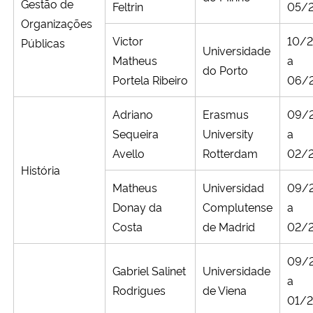
Gestão de
Feltrin
05/
Organizações
Victor
10/
Públicas
Universidade
Matheus
a
do Porto
Portela Ribeiro
06/
Adriano
Erasmus
09/
Sequeira
University
a
Avello
Rotterdam
02/
História
Matheus
Universidad
09/
Donay da
Complutense
a
Costa
de Madrid
02/
09/
Gabriel Salinet
Universidade
a
Rodrigues
de Viena
01/