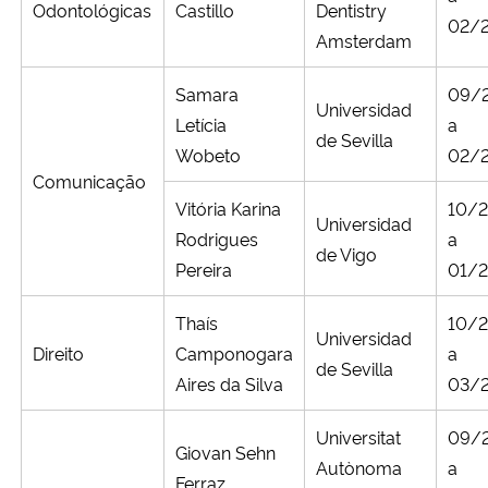
Odontológicas
Castillo
Dentistry
02/
Amsterdam
Samara
09/
Universidad
Letícia
a
de Sevilla
Wobeto
02/
Comunicação
Vitória Karina
10/
Universidad
Rodrigues
a
de Vigo
Pereira
01/
Thaís
10/
Universidad
Direito
Camponogara
a
de Sevilla
Aires da Silva
03/
Universitat
09/
Giovan Sehn
Autònoma
a
Ferraz