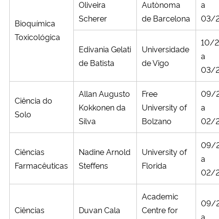
Oliveira
Autònoma
a
Scherer
de Barcelona
03/
Bioquímica
Toxicológica
10/
Edivania Gelati
Universidade
a
de Batista
de Vigo
03/
Allan Augusto
Free
09/
Ciência do
Kokkonen da
University of
a
Solo
Silva
Bolzano
02/
09/
Ciências
Nadine Arnold
University of
a
Farmacêuticas
Steffens
Florida
02/
Academic
09/
Ciências
Duvan Cala
Centre for
a