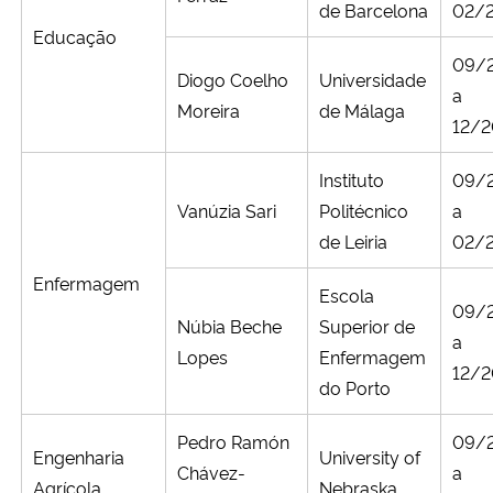
de Barcelona
02/
Educação
09/
Diogo Coelho
Universidade
a
Moreira
de Málaga
12/
Instituto
09/
Vanúzia Sari
Politécnico
a
de Leiria
02/
Enfermagem
Escola
09/
Núbia Beche
Superior de
a
Lopes
Enfermagem
12/
do Porto
Pedro Ramón
09/
Engenharia
University of
Chávez-
a
Agrícola
Nebraska