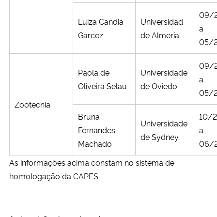
09/
Luiza Candia
Universidad
a
Garcez
de Almería
05/
09/
Paola de
Universidade
a
Oliveira Selau
de Oviedo
05/
Zootecnia
Bruna
10/
Universidade
Fernandes
a
de Sydney
Machado
06/
As informações acima constam no sistema de
homologação da CAPES.