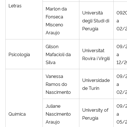
Letras
Marlon da
Università
092
Fonseca
degli Studi di
a
Misceno
Perugia
02/
Araujo
Gilson
09/
Universitat
Psicologia
Mafacioli da
a
Rovira i Virgili
Silva
12/
Vanessa
09/
Universidade
Ramos do
a
de Turin
Nascimento
02/
Juliane
09/
University of
Química
Nascimento
a
Perugia
Araujo
05/