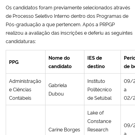
Os candidatos foram previamente selecionados através
Secretaria-Geral
de Processo Seletivo Interno dentro dos Programas de
Pós-graduação a que pertencem. Após a PRPGP
Secretaria de Governo
realizou a avaliação das inscrições e deferiu as seguintes
candidaturas:
Gabinete de Segurança Institucional
Nome do
IES de
Perí
PPG
Advocacia-Geral da União
candidato
destino
de b
Banco Central do Brasil
Administração
Instituto
09/
Gabriela
e Ciências
Politécnico
a
Dubou
Planalto
Contábeis
de Setúbal
02/
Lake of
Constance
09/
Carine Borges
Research
a