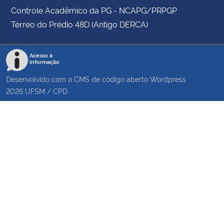
Controle Acadêmico da PG - NCAPG/PRPGP
Térreo do Prédio 48D (Antigo DERCA)
Acesso à
Informação
Desenvolvido com o CMS de código aberto
Wordpress
2026
UFSM
/
CPD