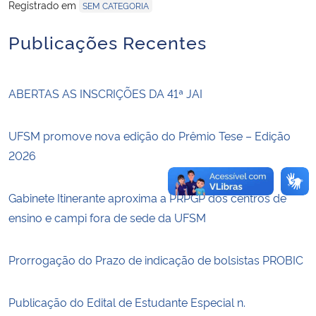
Registrado em
SEM CATEGORIA
Secretaria-Geral
Publicações Recentes
Secretaria de Governo
ABERTAS AS INSCRIÇÕES DA 41ª JAI
Gabinete de Segurança Institucional
UFSM promove nova edição do Prêmio Tese – Edição
Advocacia-Geral da União
2026
Banco Central do Brasil
Gabinete Itinerante aproxima a PRPGP dos centros de
ensino e campi fora de sede da UFSM
Planalto
Prorrogação do Prazo de indicação de bolsistas PROBIC
Publicação do Edital de Estudante Especial n.