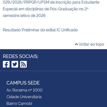
029/2026/PRPGP/UFSM de inscrição para Estudante
Especial em disciplinas de Pós-Graduação no 2º
semestre letivo de 2026
Resultado Preliminar do edital IC Unificado
Voltar ao topo
REDES SOCIAIS:
Facebook
Twitter
RSS
CAMPUS SEDE
Av. Roraima nº 1000
Cidade Universitária
Bairro Camobi