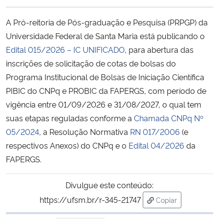
Ministério da Cidadania
A Pró-reitoria de Pós-graduação e Pesquisa (PRPGP) da
Ministério da Saúde
Universidade Federal de Santa Maria está publicando o
Edital 015/2026 – IC UNIFICADO
, para abertura das
Ministério de Minas e Energia
inscrições de solicitação de cotas de bolsas do
Programa Institucional de Bolsas de Iniciação Científica
Ministério da Ciência, Tecnologia, Inovações e Comunicações
PIBIC do CNPq e PROBIC da FAPERGS, com período de
vigência entre 01/09/2026 e 31/08/2027, o qual tem
Ministério do Meio Ambiente
suas etapas reguladas conforme a
Chamada CNPq Nº
05/2024
, a Resolução Normativa
RN 017/2006
(e
Ministério do Turismo
respectivos Anexos) do CNPq e o
Edital 04/2026
da
FAPERGS.
Ministério do Desenvolvimento Regional
Divulgue este conteúdo:
Controladoria-Geral da União
https://ufsm.br/r-345-21747
Copiar
para área de tran
Ministério da Mulher, da Família e dos Direitos Humanos