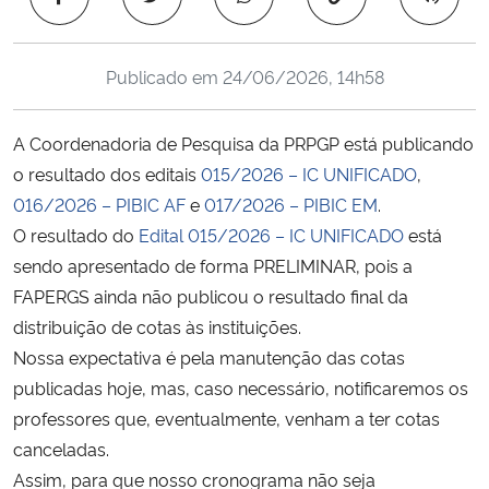
Ministério da Cidadania
Publicado em
24/06/2026, 14h58
Ministério da Saúde
Ministério de Minas e Energia
A Coordenadoria de Pesquisa da PRPGP está publicando
o resultado dos editais
015/2026 – IC UNIFICADO
,
Ministério da Ciência, Tecnologia, Inovações e Comunicações
016/2026 – PIBIC AF
e
017/2026 – PIBIC EM
.
O resultado do
Edital 015/2026 – IC UNIFICADO
está
Ministério do Meio Ambiente
sendo apresentado de forma PRELIMINAR, pois a
FAPERGS ainda não publicou o resultado final da
Ministério do Turismo
distribuição de cotas às instituições.
Nossa expectativa é pela manutenção das cotas
Ministério do Desenvolvimento Regional
publicadas hoje, mas, caso necessário, notificaremos os
professores que, eventualmente, venham a ter cotas
Controladoria-Geral da União
canceladas.
Assim, para que nosso cronograma não seja
Ministério da Mulher, da Família e dos Direitos Humanos