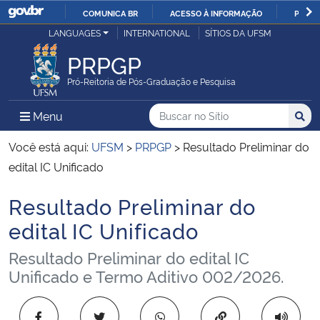
COMUNICA BR
ACESSO À INFORMAÇÃO
PARTI
Casa Civil
LANGUAGES
INTERNATIONAL
SÍTIOS DA UFSM
IR
PARA
PRPGP
Ministério da Justiça e Segurança Pública
O
Pró-Reitoria de Pós-Graduação e Pesquisa
CONTEÚDO
Ministério da Defesa
Buscar no no Sítio
Busca
Busca:
Menu Principal do Sítio
Menu
Busc
Ministério das Relações Exteriores
Você está aqui:
UFSM
>
PRPGP
>
Resultado Preliminar do
edital IC Unificado
Ministério da Economia
Resultado Preliminar do
Início do conteúdo
Ministério da Infraestrutura
edital IC Unificado
Resultado Preliminar do edital IC
Ministério da Agricultura, Pecuária e Abastecimento
Unificado e Termo Aditivo 002/2026.
Ministério da Educação
Copiar para área 