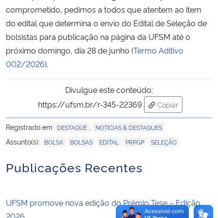
comprometido, pedimos a todos que atentem ao item
do edital que determina o envio do Edital de Seleção de
Secretaria-Geral
bolsistas para publicação na página da UFSM até o
Secretaria de Governo
próximo domingo, dia 28 de junho (
Termo Aditivo
002/2026
).
Gabinete de Segurança Institucional
Divulgue este conteúdo:
Advocacia-Geral da União
https://ufsm.br/r-345-22369
Copiar
para área de tran
Banco Central do Brasil
Registrado em
,
DESTAQUE
NOTÍCIAS & DESTAQUES
,
,
,
,
Assunto(s):
BOLSA
BOLSAS
EDITAL
PRPGP
SELEÇÃO
Planalto
Publicações Recentes
UFSM promove nova edição do Prêmio Tese – Edição
2026