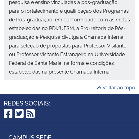
pesquisa e ensino vinculadas a pós-graduação,
para o fortalecimento e qualificação dos Programas
de Pós-graduação, em conformidade com as metas
estabelecidas no PDI/UFSM, a Pró-reitoria de Pós-
graduação e Pesquisa divulga a Chamada Interna
para seleção de propostas para Professor Visitante
ou Professor Visitante Estrangeiro na Universidade
Federal de Santa Maria, na forma e condições
estabelecidas na presente Chamada Interna.
As propostas de contratação de Professor Visitante
Voltar ao topo
Nacional ou Professor Visitante Estrangeiro deverão
REDES SOCIAIS:
ser encaminhadas em cópia impressa, à Pró-reitoria
de Pós-graduação e Pesquisa,
via processo
Facebook
Twitter
RSS
administrativo aberto no Departamento de
Arquivo Geral/UFSM
, até às 17:00h, do dia 23 de
CAMPUS SEDE
maio de 2019.