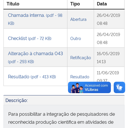
Título
Tipo
Data
Secretaria-Geral
Chamada interna.
(pdf - 98
26/04/2019
Abertura
KB)
08:48
Secretaria de Governo
26/04/2019
Checklist
(pdf - 72 KB)
Outro
08:48
Gabinete de Segurança Institucional
Alteração à chamada 043
16/05/2019
Retificação
Advocacia-Geral da União
(pdf - 293 KB)
14:13
11/06/2019
Banco Central do Brasil
Resultado
(pdf - 413 KB)
Resultado
09:37
Planalto
Descrição:
Para possibilitar a integração de pesquisadores de
reconhecida produção científica em atividades de