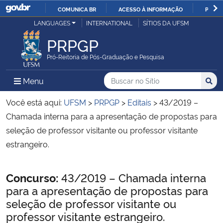
COMUNICA BR
ACESSO À INFORMAÇÃO
PARTI
Casa Civil
LANGUAGES
INTERNATIONAL
SÍTIOS DA UFSM
IR
PARA
PRPGP
Ministério da Justiça e Segurança Pública
O
Pró-Reitoria de Pós-Graduação e Pesquisa
CONTEÚDO
Ministério da Defesa
Buscar no no Sítio
Busca
Busca:
Menu Principal do Sítio
Menu
Busc
Ministério das Relações Exteriores
Você está aqui:
UFSM
>
PRPGP
>
Editais
>
43/2019 –
Chamada interna para a apresentação de propostas para
Ministério da Economia
seleção de professor visitante ou professor visitante
estrangeiro.
Ministério da Infraestrutura
Início do conteúdo
Concurso:
43/2019 – Chamada interna
Ministério da Agricultura, Pecuária e Abastecimento
para a apresentação de propostas para
seleção de professor visitante ou
Ministério da Educação
professor visitante estrangeiro.