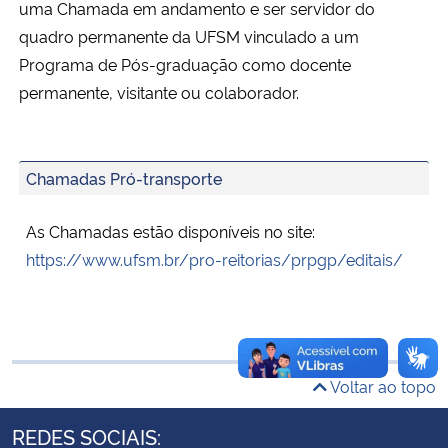
uma Chamada em andamento e ser servidor do
Ministério da Cidadania
quadro permanente da UFSM vinculado a um
Programa de Pós-graduação como docente
Ministério da Saúde
permanente, visitante ou colaborador.
Ministério de Minas e Energia
Chamadas Pró-transporte
Ministério da Ciência, Tecnologia, Inovações e Comunicações
As Chamadas estão disponíveis no site:
Ministério do Meio Ambiente
https://www.ufsm.br/pro-reitorias/prpgp/editais/
Ministério do Turismo
Ministério do Desenvolvimento Regional
Voltar ao topo
Controladoria-Geral da União
REDES SOCIAIS:
Ministério da Mulher, da Família e dos Direitos Humanos