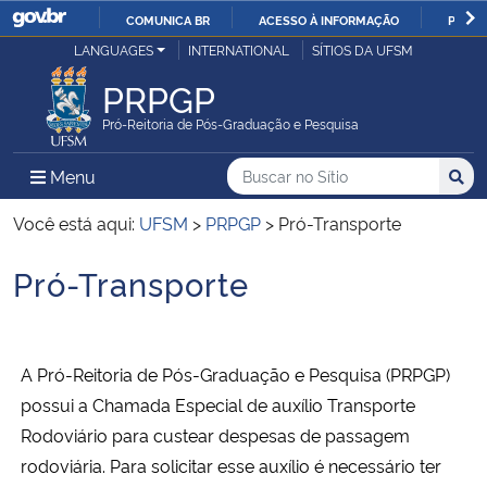
COMUNICA BR
ACESSO À INFORMAÇÃO
PARTI
Casa Civil
LANGUAGES
INTERNATIONAL
SÍTIOS DA UFSM
IR
PARA
PRPGP
Ministério da Justiça e Segurança Pública
O
Pró-Reitoria de Pós-Graduação e Pesquisa
CONTEÚDO
Ministério da Defesa
Buscar no no Sítio
Busca
Busca:
Menu Principal do Sítio
Menu
Busc
Ministério das Relações Exteriores
Você está aqui:
UFSM
>
PRPGP
>
Pró-Transporte
Pró-Transporte
Ministério da Economia
Início do conteúdo
Ministério da Infraestrutura
A Pró-Reitoria de Pós-Graduação e Pesquisa (PRPGP)
Ministério da Agricultura, Pecuária e Abastecimento
possui a Chamada Especial de auxílio Transporte
Rodoviário para custear despesas de passagem
Ministério da Educação
rodoviária. Para solicitar esse auxílio é necessário ter