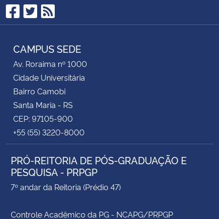
Facebook
Twitter
RSS
Secretaria-Geral
CAMPUS SEDE
Secretaria de Governo
Av. Roraima nº 1000
Gabinete de Segurança Institucional
Cidade Universitária
Bairro Camobi
Advocacia-Geral da União
Santa Maria - RS
CEP: 97105-900
Banco Central do Brasil
+55 (55) 3220-8000
Planalto
PRÓ-REITORIA DE PÓS-GRADUAÇÃO E
PESQUISA - PRPGP
7º andar da Reitoria (Prédio 47)
Controle Acadêmico da PG - NCAPG/PRPGP