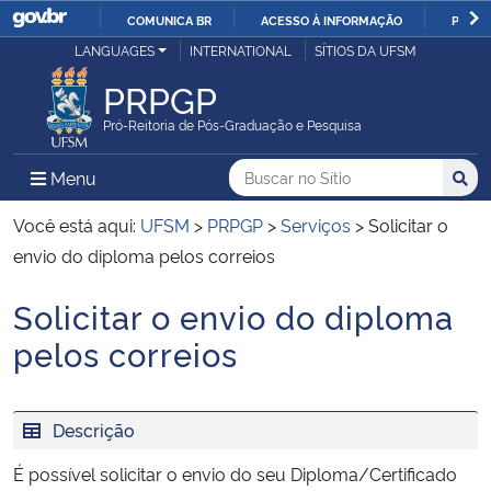
COMUNICA BR
ACESSO À INFORMAÇÃO
PARTI
Casa Civil
LANGUAGES
INTERNATIONAL
SÍTIOS DA UFSM
IR
PARA
PRPGP
Ministério da Justiça e Segurança Pública
O
Pró-Reitoria de Pós-Graduação e Pesquisa
CONTEÚDO
Ministério da Defesa
Buscar no no Sítio
Busca
Busca:
Menu Principal do Sítio
Menu
Busc
Ministério das Relações Exteriores
Você está aqui:
UFSM
>
PRPGP
>
Serviços
>
Solicitar o
envio do diploma pelos correios
Ministério da Economia
Solicitar o envio do diploma
Início do conteúdo
Ministério da Infraestrutura
pelos correios
Ministério da Agricultura, Pecuária e Abastecimento
Descrição
Ministério da Educação
É possível solicitar o envio do seu Diploma/Certificado