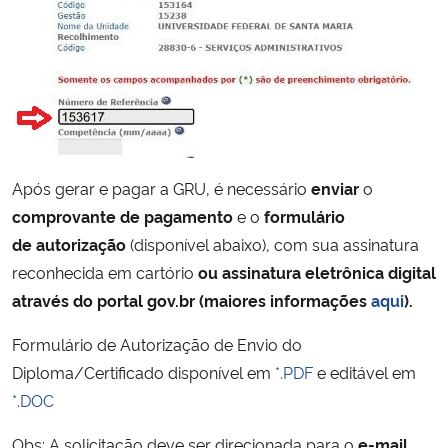
Secretaria-Geral
Secretaria de Governo
Gabinete de Segurança Institucional
Após gerar e pagar a GRU, é necessário
enviar
o
Advocacia-Geral da União
comprovante de pagamento
e o
formulário
de
autorização
(disponível abaixo), com sua assinatura
Banco Central do Brasil
reconhecida em cartório
ou assinatura eletrônica digital
através do portal gov.br (maiores informações
aqui
).
Planalto
Formulário de Autorização de Envio do
Diploma/Certificado disponível em
*.PDF
e editável em
*.DOC
Obs: A solicitação deve ser direcionada para o
e-mail