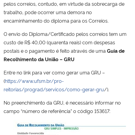
pelos correios, contudo, em virtude da sobrecarga de
Ministério da Cidadania
trabalho, pode ocorrer uma demora no
encaminhamento do diploma para os Correios.
Ministério da Saúde
O envio do Diploma/Certificado pelos correios tem um
Ministério de Minas e Energia
custo de R$ 40,00 (quarenta reais) com despesas
postais e o pagamento é feito através de uma
Guia de
Ministério da Ciência, Tecnologia, Inovações e Comunicações
Recolhimento da União – GRU
Ministério do Meio Ambiente
Entre no link para ver como gerar uma GRU –
(
https://www.ufsm.br/pro-
Ministério do Turismo
reitorias/prograd/servicos/como-gerar-gru
/).
Ministério do Desenvolvimento Regional
No preenchimento da GRU, é necessário informar no
campo “número de referência” o código 153617:
Controladoria-Geral da União
Ministério da Mulher, da Família e dos Direitos Humanos