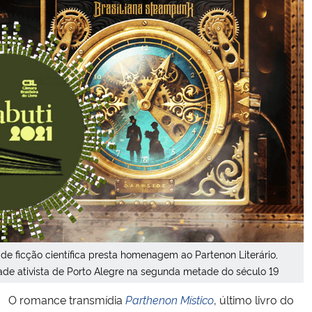
Secretaria-Geral
Secretaria de Governo
Gabinete de Segurança Institucional
Advocacia-Geral da União
Banco Central do Brasil
Planalto
o de ficção científica presta homenagem ao Partenon Literário,
ade ativista de Porto Alegre na segunda metade do século 19
O romance transmídia
Parthenon Místico
, último livro do