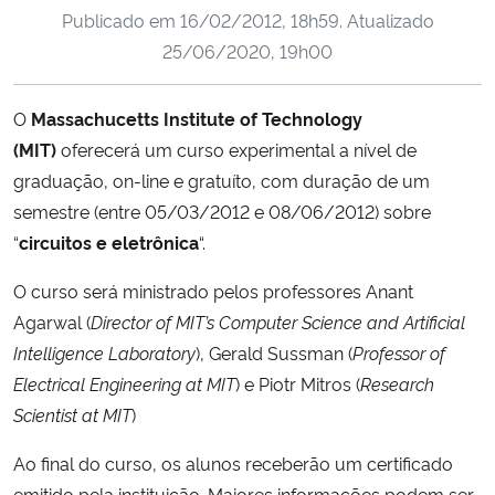
Publicado em
16/02/2012, 18h59
. Atualizado
Ministério da Cidadania
25/06/2020, 19h00
Ministério da Saúde
O
Massachucetts Institute of Technology
Ministério de Minas e Energia
(MIT)
oferecerá um curso experimental a nível de
graduação, on-line e gratuíto, com duração de um
Ministério da Ciência, Tecnologia, Inovações e Comunicações
semestre (entre 05/03/2012 e 08/06/2012) sobre
“
circuitos e eletrônica
“.
Ministério do Meio Ambiente
O curso será ministrado pelos professores
Anant
Ministério do Turismo
Agarwal (
Director of MIT’s Computer Science and Artificial
Intelligence Laboratory
), Gerald Sussman (
Professor of
Ministério do Desenvolvimento Regional
Electrical Engineering at MIT
) e Piotr Mitros (
Research
Scientist at MIT
)
Controladoria-Geral da União
Ao final do curso, os alunos receberão um certificado
Ministério da Mulher, da Família e dos Direitos Humanos
emitido pela instituição. Maiores informações podem ser