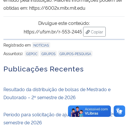
obtidas em:
https://6002x.mitx.mit.edu
Secretaria-Geral
Divulgue este conteúdo:
Secretaria de Governo
https://ufsm.br/r-553-2445
Copiar
para área de tran
Gabinete de Segurança Institucional
Registrado em
NOTÍCIAS
,
,
Assunto(s):
GEPOC
GRUPOS
GRUPOS-PESQUISA
Advocacia-Geral da União
Publicações Recentes
Banco Central do Brasil
Resultado da distribuição de bolsas de Mestrado e
Planalto
Doutorado – 2º semestre de 2026
Período para solicitação de ajuste de matrículas – 2º
semestre de 2026