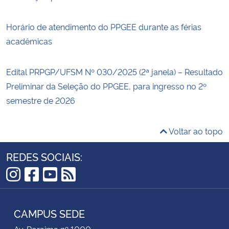
Horário de atendimento do PPGEE durante as férias
acadêmicas
Edital PRPGP/UFSM Nº 030/2025 (2ª janela) – Resultado
Preliminar da Seleção do PPGEE, para ingresso no 2º
semestre de 2026
Voltar ao topo
REDES SOCIAIS:
Instagram
Facebook
YouTube
RSS
CAMPUS SEDE
Av. Roraima nº 1000