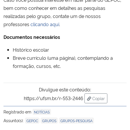
bem como conhecer em detalhes as pesquisas
Secretaria-Geral
realizadas pelo grupo, contate um de nossos
professores
clicando aqui
.
Secretaria de Governo
Documentos necessários
Gabinete de Segurança Institucional
Histórico escolar
Breve currículo (uma página), contemplando a
Advocacia-Geral da União
formação, cursos, etc.
Banco Central do Brasil
Divulgue este conteúdo:
Planalto
https://ufsm.br/r-553-2446
Copiar
para área de tran
Registrado em
NOTÍCIAS
,
,
Assunto(s):
GEPOC
GRUPOS
GRUPOS-PESQUISA