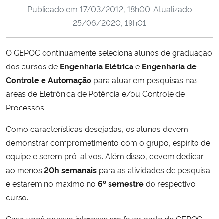
Publicado em
17/03/2012, 18h00
. Atualizado
Ministério da Cidadania
25/06/2020, 19h01
Ministério da Saúde
O GEPOC continuamente seleciona alunos de graduação
Ministério de Minas e Energia
dos cursos de
Engenharia Elétrica
e
Engenharia de
Controle e Automação
para atuar em pesquisas nas
Ministério da Ciência, Tecnologia, Inovações e Comunicações
áreas de Eletrônica de Potência e/ou Controle de
Processos.
Ministério do Meio Ambiente
Como características desejadas, os alunos devem
Ministério do Turismo
demonstrar comprometimento com o grupo, espírito de
equipe e serem pró-ativos. Além disso, devem dedicar
Ministério do Desenvolvimento Regional
ao menos
20h semanais
para as atividades de pesquisa
e estarem no máximo no
6º semestre
do respectivo
Controladoria-Geral da União
curso.
Ministério da Mulher, da Família e dos Direitos Humanos
Caso você possua interesse em fazer parte do GEPOC,