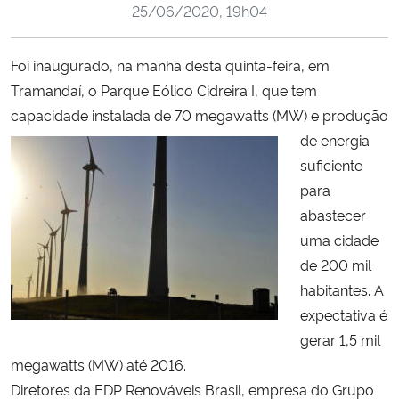
25/06/2020, 19h04
Ministério da Cidadania
Ministério da Saúde
Foi inaugurado, na manhã desta quinta-feira, em
Tramandaí, o Parque Eólico Cidreira I, que tem
Ministério de Minas e Energia
capacidade instalada de 70 megawatts (MW) e produçã
o
de energia
Ministério da Ciência, Tecnologia, Inovações e Comunicações
suficiente
para
Ministério do Meio Ambiente
abastecer
uma cidade
Ministério do Turismo
de 200 mil
habitantes. A
Ministério do Desenvolvimento Regional
expectativa é
gerar 1,5 mil
Controladoria-Geral da União
megawatts (MW) até 2016.
Diretores da EDP Renováveis Brasil, empresa do Grupo
Ministério da Mulher, da Família e dos Direitos Humanos