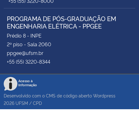
+55 (55) 3220-8000
PROGRAMA DE PÓS-GRADUAÇÃO EM
ENGENHARIA ELÉTRICA - PPGEE
Prédio 8 - INPE
2º piso - Sala 2060
ppgee@ufsm.br
+55 (55) 3220-8344
Acesso à
Informação
Desenvolvido com o CMS de código aberto
Wordpress
2026
UFSM
/
CPD