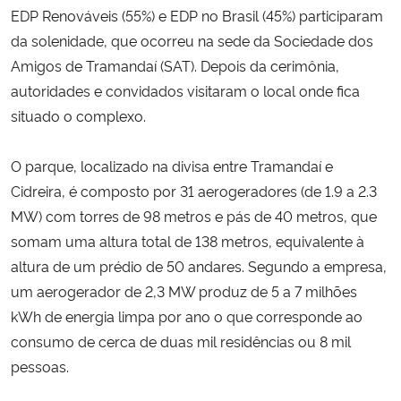
EDP Renováveis (55%) e EDP no Brasil (45%) participaram
da solenidade, que ocorreu na sede da Sociedade dos
Secretaria-Geral
Amigos de Tramandaí (SAT). Depois da cerimônia,
autoridades e convidados visitaram o local onde fica
Secretaria de Governo
situado o complexo.
Gabinete de Segurança Institucional
O parque, localizado na divisa entre Tramandaí e
Advocacia-Geral da União
Cidreira, é composto por 31 aerogeradores (de 1.9 a 2.3
MW) com torres de 98 metros e pás de 40 metros, que
Banco Central do Brasil
somam uma altura total de 138 metros, equivalente à
altura de um prédio de 50 andares. Segundo a empresa,
Planalto
um aerogerador de 2,3 MW produz de 5 a 7 milhões
kWh de energia limpa por ano o que corresponde ao
consumo de cerca de duas mil residências ou 8 mil
pessoas.