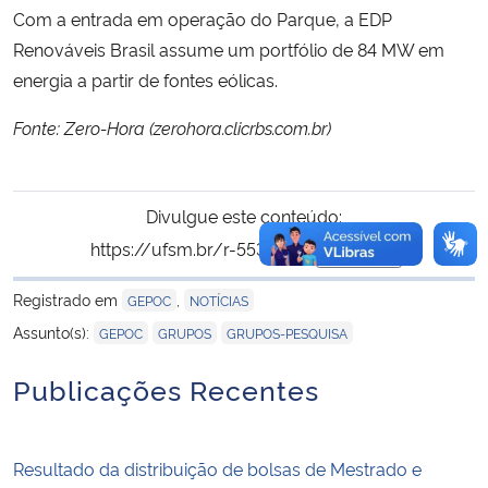
Com a entrada em operação do Parque, a EDP
Renováveis Brasil assume um portfólio de 84 MW em
energia a partir de fontes eólicas.
Fonte: Zero-Hora (zerohora.clicrbs.com.br)
Divulgue este conteúdo:
https://ufsm.br/r-553-2447
Copiar
para área de tran
Registrado em
,
GEPOC
NOTÍCIAS
,
,
Assunto(s):
GEPOC
GRUPOS
GRUPOS-PESQUISA
Publicações Recentes
Resultado da distribuição de bolsas de Mestrado e