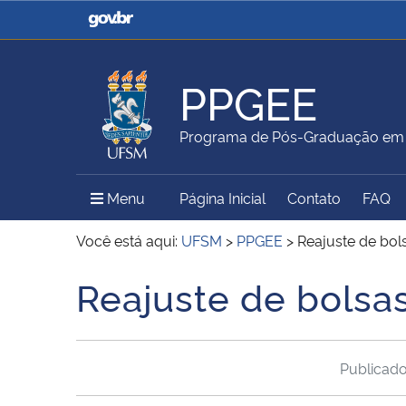
Casa Civil
Ministério da Justiça e
Segurança Pública
PPGEE
Ministério da Agricultura,
Ministério da Educação
Programa de Pós-Graduação em E
Pecuária e Abastecimento
Menu Principal do Sítio
Menu
Página Inicial
Contato
FAQ
Ministério do Meio Ambiente
Ministério do Turismo
Você está aqui:
UFSM
>
PPGEE
>
Reajuste de bo
Reajuste de bolsa
Início do conteúdo
Secretaria de Governo
Gabinete de Segurança
Institucional
Publicad