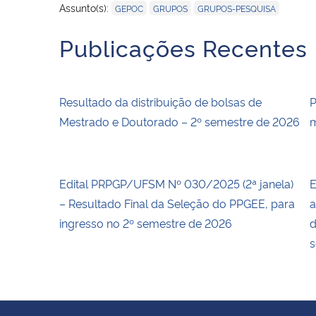
,
,
Assunto(s):
GEPOC
GRUPOS
GRUPOS-PESQUISA
Publicações Recentes
Resultado da distribuição de bolsas de
P
Mestrado e Doutorado – 2º semestre de 2026
m
Edital PRPGP/UFSM Nº 030/2025 (2ª janela)
E
– Resultado Final da Seleção do PPGEE, para
a
ingresso no 2º semestre de 2026
d
s