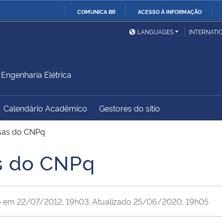
COMUNICA BR
ACESSO À INFORMAÇÃO
Ministério da Defesa
Ministério das Relações
Mini
IR
LANGUAGES
INTERNATI
Exteriores
PARA
O
Ministério da Cidadania
Ministério da Saúde
Mini
CONTEÚDO
ngenharia Elétrica
Calendário Acadêmico
Gestores do sítio
Ministério do
Controladoria-Geral da
Mini
Desenvolvimento Regional
União
Famí
lsas do CNPq
Hum
s do CNPq
Advocacia-Geral da União
Banco Central do Brasil
Plan
o em
22/07/2012, 19h03
. Atualizado
25/06/2020, 19h05