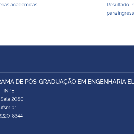
érias acadêmicas
Resultado P
para ingres
AMA DE PÓS-GRADUAÇÃO EM ENGENHARIA ELÉ
 - INPE
- Sala 2060
fsm.br
 3220-8344