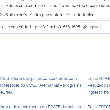
esse do evento, com no mínimo 4 e no máximo 6 páginas, no
://w3.ufsm.br/rei/index.php/autores/lista-de-topicos
e este conteúdo:
https://ufsm.br/r-553-1598
Copiar
para área d
PGEE oferta disciplinas concentradas com
Edital PRPG
rofessores da OVGU (Alemanha) – Programa
Resultado F
eBraIA
ingresso no
orário de atendimento do PPGEE durante as
Edital PRPG