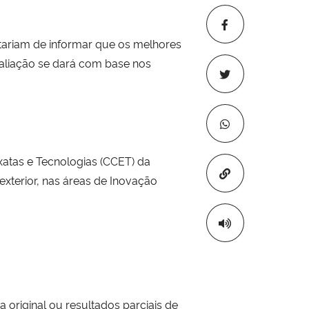
tariam de informar que os melhores
valiação se dará com base nos
xatas e Tecnologias (CCET) da
Copiar para áre
exterior, nas áreas de Inovação
original ou resultados parciais de