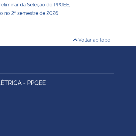
reliminar da Seleção do PPGEE,
so no 2º semestre de 2026
Voltar ao topo
TRICA - PPGEE