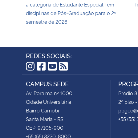
a categoria de Estudante Especial I em
f
disciplinas de Pós-Graduação para o 2º
semestre de 2026
REDES SOCIAIS:
Instagram
Facebook
YouTube
RSS
CAMPUS SEDE
PROGR
Av. Roraima nº 1000
Prédio 8
Cidade Universitária
2º piso 
Bairro Camobi
ppgee@u
Santa Maria - RS
+55 (55)
CEP: 97105-900
+55 (55) 3220-8000