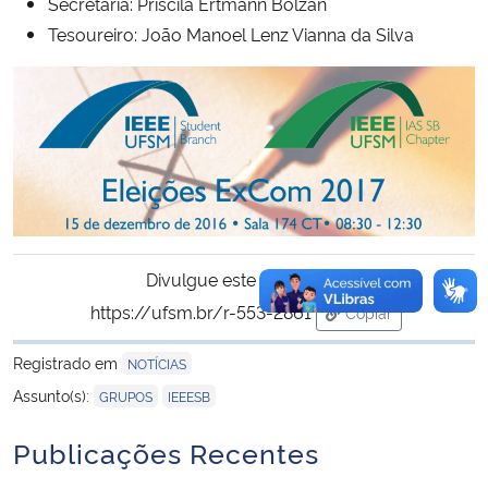
Secretária: Priscila Ertmann Bolzan
Tesoureiro: João Manoel Lenz Vianna da Silva
Divulgue este conteúdo:
https://ufsm.br/r-553-2861
Copiar
para área de tran
Registrado em
NOTÍCIAS
,
Assunto(s):
GRUPOS
IEEESB
Publicações Recentes