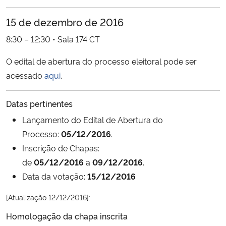
Ministério da Cidadania
15 de dezembro de 2016
Ministério da Saúde
8:30 – 12:30 • Sala 174 CT
O edital de abertura do processo eleitoral pode ser
Ministério de Minas e Energia
acessado
aqui
.
Ministério da Ciência, Tecnologia, Inovações e Comunicações
Datas pertinentes
Ministério do Meio Ambiente
Lançamento do Edital de Abertura do
Processo:
05/12/2016
.
Ministério do Turismo
Inscrição de Chapas:
de
05/12/2016
a
09/12/2016
.
Ministério do Desenvolvimento Regional
Data da votação:
15/12/2016
Controladoria-Geral da União
[Atualização 12/12/2016]:
Homologação da chapa inscrita
Ministério da Mulher, da Família e dos Direitos Humanos