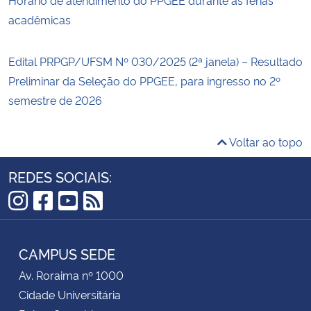
Horário de atendimento do PPGEE durante as férias
acadêmicas
Edital PRPGP/UFSM Nº 030/2025 (2ª janela) – Resultado
Preliminar da Seleção do PPGEE, para ingresso no 2º
semestre de 2026
Voltar ao topo
REDES SOCIAIS:
Instagram
Facebook
YouTube
RSS
CAMPUS SEDE
Av. Roraima nº 1000
Cidade Universitária