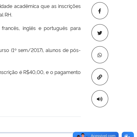
idade acadêmica que as inscrições
al RH.
 francês, inglês e português para
urso (1º sem/2017), alunos de pós-
 inscrição é R$40,00, e o pagamento
Copiar para áre
 transferência