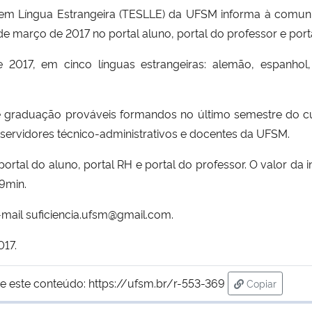
a em Língua Estrangeira (TESLLE) da UFSM informa à comun
e março de 2017 no portal aluno, portal do professor e port
 2017, em cinco línguas estrangeiras: alemão, espanhol,
s de graduação prováveis formandos no último semestre do c
servidores técnico-administrativos e docentes da UFSM.
ortal do aluno, portal RH e portal do professor. O valor da
59min.
mail suficiencia.ufsm@gmail.com.
17.
e este conteúdo:
https://ufsm.br/r-553-369
Copiar
para área de