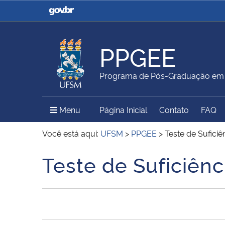
Casa Civil
Ministério da Justiça e
Segurança Pública
PPGEE
Ministério da Agricultura,
Ministério da Educação
Programa de Pós-Graduação em E
Pecuária e Abastecimento
Menu Principal do Sítio
Menu
Página Inicial
Contato
FAQ
Ministério do Meio Ambiente
Ministério do Turismo
Você está aqui:
UFSM
>
PPGEE
>
Teste de Suficiê
Teste de Suficiênc
Início do conteúdo
Secretaria de Governo
Gabinete de Segurança
Institucional