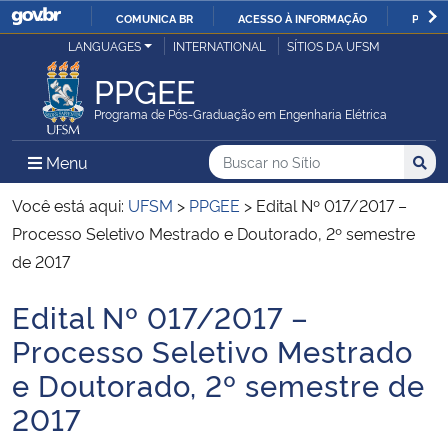
COMUNICA BR
ACESSO À INFORMAÇÃO
PARTI
Casa Civil
LANGUAGES
INTERNATIONAL
SÍTIOS DA UFSM
IR
PARA
PPGEE
Ministério da Justiça e Segurança Pública
O
Programa de Pós-Graduação em Engenharia Elétrica
CONTEÚDO
Ministério da Defesa
Buscar no no Sítio
Busca
Busca:
Menu Principal do Sítio
Menu
Busc
Ministério das Relações Exteriores
Você está aqui:
UFSM
>
PPGEE
>
Edital Nº 017/2017 –
Processo Seletivo Mestrado e Doutorado, 2º semestre
Ministério da Economia
de 2017
Edital Nº 017/2017 –
Ministério da Infraestrutura
Início do conteúdo
Processo Seletivo Mestrado
Ministério da Agricultura, Pecuária e Abastecimento
e Doutorado, 2º semestre de
2017
Ministério da Educação