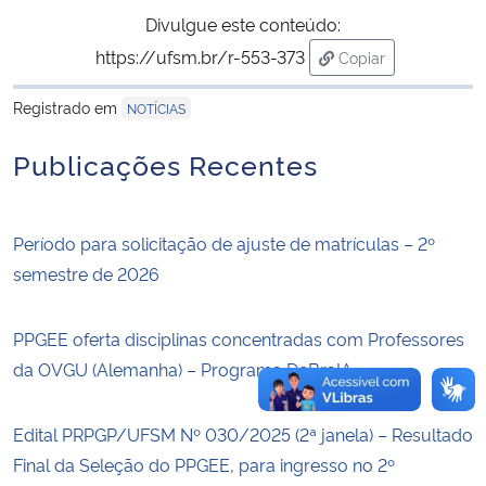
Divulgue este conteúdo:
Secretaria-Geral
https://ufsm.br/r-553-373
Copiar
para área de trans
Registrado em
Secretaria de Governo
NOTÍCIAS
Publicações Recentes
Gabinete de Segurança Institucional
Advocacia-Geral da União
Período para solicitação de ajuste de matrículas – 2º
semestre de 2026
Banco Central do Brasil
PPGEE oferta disciplinas concentradas com Professores
Planalto
da OVGU (Alemanha) – Programa DeBraIA
Edital PRPGP/UFSM Nº 030/2025 (2ª janela) – Resultado
Final da Seleção do PPGEE, para ingresso no 2º