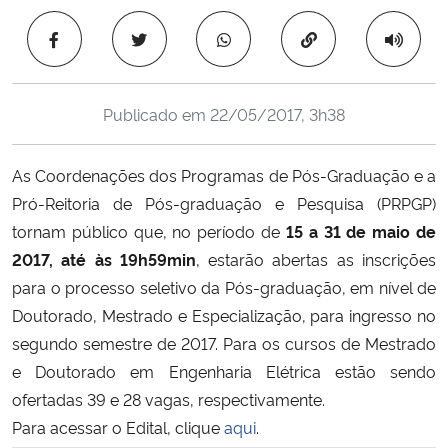
Ministério da Cidadania
Copiar para área 
Ministério da Saúde
Publicado em
22/05/2017, 3h38
Ministério de Minas e Energia
As Coordenações dos Programas de Pós-Graduação e a
Ministério da Ciência, Tecnologia, Inovações e Comunicações
Pró-Reitoria de Pós-graduação e Pesquisa (PRPGP)
tornam público que, no período de
15 a 31 de maio de
Ministério do Meio Ambiente
2017, até às 19h59min
, estarão abertas as inscrições
Ministério do Turismo
para o processo seletivo da Pós-graduação, em nível de
Doutorado, Mestrado e Especialização, para ingresso no
Ministério do Desenvolvimento Regional
segundo semestre de 2017. Para os cursos de Mestrado
e Doutorado em Engenharia Elétrica estão sendo
Controladoria-Geral da União
ofertadas 39 e 28 vagas, respectivamente.
Para acessar o Edital, clique
aqui
.
Ministério da Mulher, da Família e dos Direitos Humanos