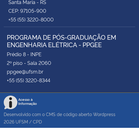
Santa Maria - RS
CEP: 97105-900
+55 (55) 3220-8000
PROGRAMA DE PÓS-GRADUAÇÃO EM
ENGENHARIA ELÉTRICA - PPGEE
Prédio 8 - INPE
2º piso - Sala 2060
ppgee@ufsm.br
+55 (55) 3220-8344
Acesso à
Informação
Desenvolvido com o CMS de código aberto
Wordpress
2026
UFSM
/
CPD