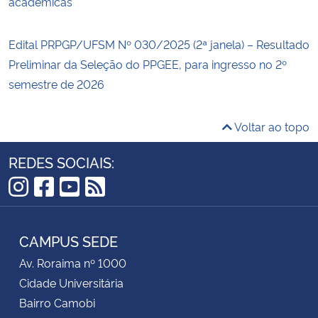
acadêmicas
Edital PRPGP/UFSM Nº 030/2025 (2ª janela) – Resultado
Preliminar da Seleção do PPGEE, para ingresso no 2º
semestre de 2026
Voltar ao topo
REDES SOCIAIS:
Instagram
Facebook
YouTube
RSS
CAMPUS SEDE
Av. Roraima nº 1000
Cidade Universitária
Bairro Camobi