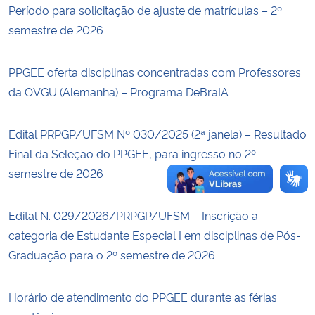
Período para solicitação de ajuste de matrículas – 2º
semestre de 2026
Secretaria-Geral
Secretaria de Governo
PPGEE oferta disciplinas concentradas com Professores
da OVGU (Alemanha) – Programa DeBraIA
Gabinete de Segurança Institucional
Edital PRPGP/UFSM Nº 030/2025 (2ª janela) – Resultado
Advocacia-Geral da União
Final da Seleção do PPGEE, para ingresso no 2º
semestre de 2026
Banco Central do Brasil
Edital N. 029/2026/PRPGP/UFSM – Inscrição a
Planalto
categoria de Estudante Especial I em disciplinas de Pós-
Graduação para o 2º semestre de 2026
Horário de atendimento do PPGEE durante as férias