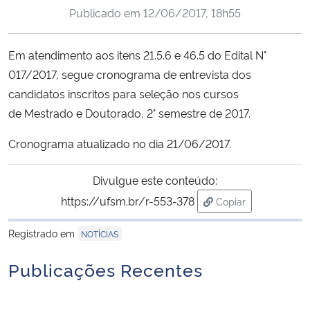
Publicado em
12/06/2017, 18h55
Ministério da Cidadania
Ministério da Saúde
Em atendimento aos itens 21.5.6 e 46.5 do Edital N°
017/2017, segue cronograma de entrevista dos
Ministério de Minas e Energia
candidatos inscritos para seleção nos cursos
de
Mestrado
e
Doutorado
, 2° semestre de 2017.
Ministério da Ciência, Tecnologia, Inovações e Comunicações
Cronograma atualizado no dia 21/06/2017.
Ministério do Meio Ambiente
Divulgue este conteúdo:
Ministério do Turismo
https://ufsm.br/r-553-378
Copiar
para área de trans
Ministério do Desenvolvimento Regional
Registrado em
NOTÍCIAS
Publicações Recentes
Controladoria-Geral da União
Ministério da Mulher, da Família e dos Direitos Humanos