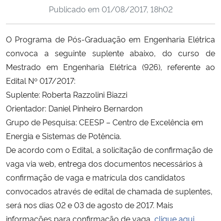
Publicado em
01/08/2017, 18h02
Ministério da Cidadania
Ministério da Saúde
O Programa de Pós-Graduação em Engenharia Elétrica
convoca a seguinte suplente abaixo, do curso de
Ministério de Minas e Energia
Mestrado em Engenharia Elétrica (926), referente ao
Edital Nº 017/2017:
Ministério da Ciência, Tecnologia, Inovações e Comunicações
Suplente: Roberta Razzolini Biazzi
Orientador: Daniel Pinheiro Bernardon
Ministério do Meio Ambiente
Grupo de Pesquisa: CEESP – Centro de Excelência em
Energia e Sistemas de Potência.
Ministério do Turismo
De acordo com o Edital, a solicitação de confirmação de
vaga via web, entrega dos documentos necessários à
Ministério do Desenvolvimento Regional
confirmação de vaga e matrícula dos candidatos
convocados através de edital de chamada de suplentes,
Controladoria-Geral da União
será nos dias 02 e 03 de agosto de 2017. Mais
informações para confirmação de vaga,
clique aqui
.
Ministério da Mulher, da Família e dos Direitos Humanos