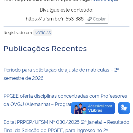
Divulgue este conteúdo:
Secretaria-Geral
https://ufsm.br/r-553-386
Copiar
para área de trans
Secretaria de Governo
Registrado em
NOTÍCIAS
Publicações Recentes
Gabinete de Segurança Institucional
Advocacia-Geral da União
Período para solicitação de ajuste de matrículas – 2º
Banco Central do Brasil
semestre de 2026
Planalto
PPGEE oferta disciplinas concentradas com Professores
da OVGU (Alemanha) – Programa DeBraIA
Edital PRPGP/UFSM Nº 030/2025 (2ª janela) – Resultado
Final da Seleção do PPGEE, para ingresso no 2º