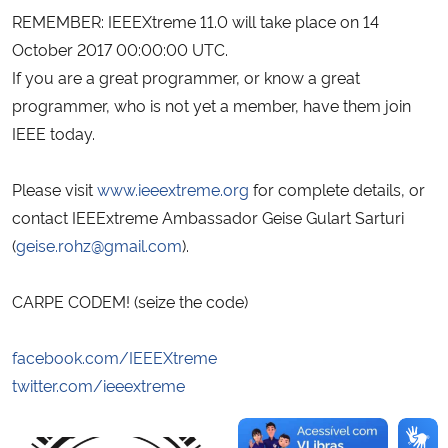
REMEMBER: IEEEXtreme 11.0 will take place on
14
October 2017 00:00:00 UTC
.
If you are a great programmer, or know a great
programmer, who is not yet a member, have them join
IEEE today.
Please visit
www.ieeextreme.org
for complete details, or
contact IEEExtreme Ambassador Geise Gulart Sarturi
(
geise.rohz@gmail.com
).
CARPE CODEM! (seize the code)
facebook.com/IEEEXtreme
twitter.com/ieeextreme