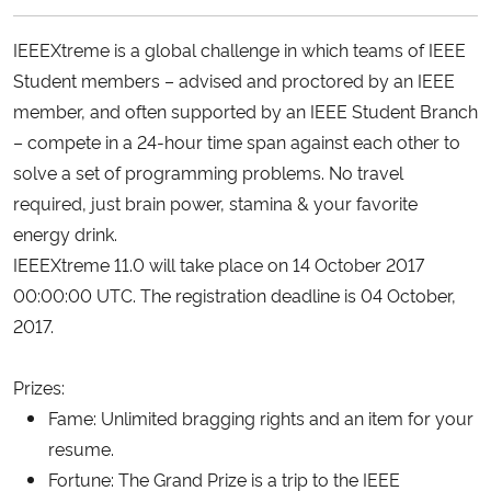
Ministério da Cidadania
IEEEXtreme is a global challenge in which teams of IEEE
Ministério da Saúde
Student members – advised and proctored by an IEEE
member, and often supported by an IEEE Student Branch
Ministério de Minas e Energia
– compete in a 24-hour time span against each other to
solve a set of programming problems. No travel
Ministério da Ciência, Tecnologia, Inovações e Comunicações
required, just brain power, stamina & your favorite
energy drink.
Ministério do Meio Ambiente
IEEEXtreme 11.0 will take place on
14 October 2017
00:00:00 UTC
. The registration deadline is
04 October,
Ministério do Turismo
2017
.
Ministério do Desenvolvimento Regional
Prizes:
Fame: Unlimited bragging rights and an item for your
Controladoria-Geral da União
resume.
Fortune: The Grand Prize is a trip to the IEEE
Ministério da Mulher, da Família e dos Direitos Humanos