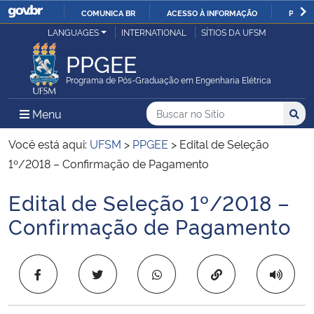
COMUNICA BR
ACESSO À INFORMAÇÃO
PARTI
Casa Civil
LANGUAGES
INTERNATIONAL
SÍTIOS DA UFSM
IR
PARA
PPGEE
Ministério da Justiça e Segurança Pública
O
Programa de Pós-Graduação em Engenharia Elétrica
CONTEÚDO
Ministério da Defesa
Buscar no no Sítio
Busca
Busca:
Menu Principal do Sítio
Menu
Busc
Ministério das Relações Exteriores
Você está aqui:
UFSM
>
PPGEE
>
Edital de Seleção
1º/2018 – Confirmação de Pagamento
Ministério da Economia
Edital de Seleção 1º/2018 –
Início do conteúdo
Ministério da Infraestrutura
Confirmação de Pagamento
Ministério da Agricultura, Pecuária e Abastecimento
Copiar para área 
Ministério da Educação