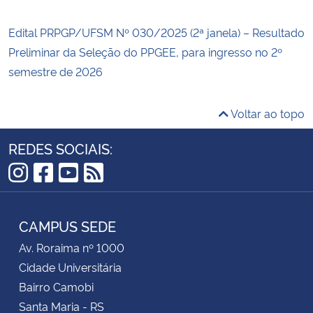
Edital PRPGP/UFSM Nº 030/2025 (2ª janela) – Resultado
Preliminar da Seleção do PPGEE, para ingresso no 2º
semestre de 2026
Voltar ao topo
REDES SOCIAIS:
Instagram
Facebook
YouTube
RSS
CAMPUS SEDE
Av. Roraima nº 1000
Cidade Universitária
Bairro Camobi
Santa Maria - RS