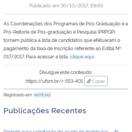
Publicado em
30/10/2017, 15h59
Ministério da Cidadania
Ministério da Saúde
As Coordenações dos Programas de Pós-Graduação e a
Pró-Reitoria de Pós-graduação e Pesquisa (PRPGP)
Ministério de Minas e Energia
tornam pública a lista de candidatos que efetuaram o
pagamento da taxa de inscrição referente ao Edital Nº
Ministério da Ciência, Tecnologia, Inovações e Comunicações
017/2017. Para acessar a lista,
clique aqui
.
Ministério do Meio Ambiente
Divulgue este conteúdo:
https://ufsm.br/r-553-401
Copiar
Ministério do Turismo
para área de trans
Registrado em
NOTÍCIAS
Ministério do Desenvolvimento Regional
Publicações Recentes
Controladoria-Geral da União
Ministério da Mulher, da Família e dos Direitos Humanos
Período para solicitação de ajuste de matrículas – 2º