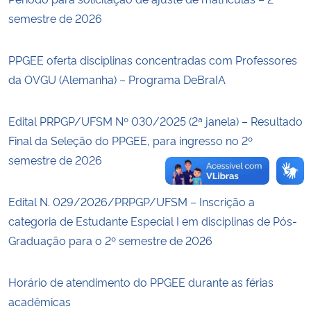
semestre de 2026
Secretaria-Geral
PPGEE oferta disciplinas concentradas com Professores
Secretaria de Governo
da OVGU (Alemanha) – Programa DeBraIA
Gabinete de Segurança Institucional
Edital PRPGP/UFSM Nº 030/2025 (2ª janela) – Resultado
Final da Seleção do PPGEE, para ingresso no 2º
Advocacia-Geral da União
semestre de 2026
Banco Central do Brasil
Edital N. 029/2026/PRPGP/UFSM – Inscrição a
Planalto
categoria de Estudante Especial I em disciplinas de Pós-
Graduação para o 2º semestre de 2026
Horário de atendimento do PPGEE durante as férias
acadêmicas