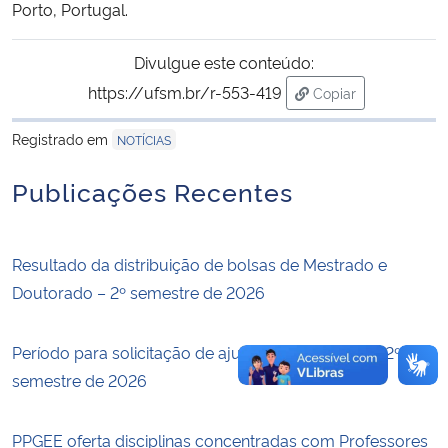
Porto, Portugal.
Secretaria-Geral
Divulgue este conteúdo:
https://ufsm.br/r-553-419
Copiar
Secretaria de Governo
para área de trans
Registrado em
NOTÍCIAS
Gabinete de Segurança Institucional
Publicações Recentes
Advocacia-Geral da União
Banco Central do Brasil
Resultado da distribuição de bolsas de Mestrado e
Doutorado – 2º semestre de 2026
Planalto
Período para solicitação de ajuste de matrículas – 2º
semestre de 2026
PPGEE oferta disciplinas concentradas com Professores