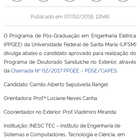
Ministério da Cidadania
Publicado em
07/02/2018, 12h46
Ministério da Saúde
O Programa de Pós-Graduação em Engenharia Elétrica
Ministério de Minas e Energia
(PPGEE) da Universidade Federal de Santa Maria (UFSM)
divulga abaixo o candidato aprovado para realização do
Ministério da Ciência, Tecnologia, Inovações e Comunicações
Programa de Doutorado Sanduíche no Exterior, através
da
Chamada Nº 02/2017 PPGEE – PDSE/CAPES
.
Ministério do Meio Ambiente
Candidato: Camilo Alberto Sepúlveda Rangel
Ministério do Turismo
Orientadora: Prof.ª Luciane Neves Canha
Ministério do Desenvolvimento Regional
Coorientador no Exterior: Prof. Vladimiro Miranda
Controladoria-Geral da União
Instituição: INESC TEC – Instituto de Engenharia de
Sistemas e Computadores, Tecnologia e Ciência, em
Ministério da Mulher, da Família e dos Direitos Humanos