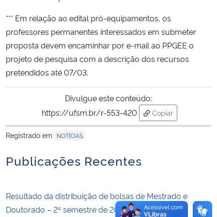
*** Em relação ao edital pró-equipamentos, os
Secretaria-Geral
professores permanentes interessados em submeter
proposta devem encaminhar por e-mail ao PPGEE o
Secretaria de Governo
projeto de pesquisa com a descrição dos recursos
pretendidos até 07/03.
Gabinete de Segurança Institucional
Divulgue este conteúdo:
Advocacia-Geral da União
https://ufsm.br/r-553-420
Copiar
para área de trans
Banco Central do Brasil
Registrado em
NOTÍCIAS
Planalto
Publicações Recentes
Resultado da distribuição de bolsas de Mestrado e
Doutorado – 2º semestre de 2026