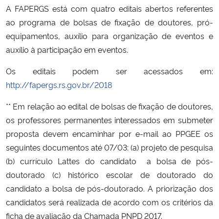
A FAPERGS está com quatro editais abertos referentes
Ministério da Cidadania
ao programa de bolsas de fixação de doutores, pró-
Ministério da Saúde
equipamentos, auxílio para organização de eventos e
auxílio à participação em eventos.
Ministério de Minas e Energia
Os editais podem ser acessados em:
http://fapergs.rs.gov.br/2018
Ministério da Ciência, Tecnologia, Inovações e Comunicações
** Em relação ao edital de bolsas de fixação de doutores,
Ministério do Meio Ambiente
os professores permanentes interessados em submeter
proposta devem encaminhar por e-mail ao PPGEE os
Ministério do Turismo
seguintes documentos até 07/03: (a) projeto de pesquisa
(b) currículo Lattes do candidato a bolsa de pós-
Ministério do Desenvolvimento Regional
doutorado (c) histórico escolar de doutorado do
candidato a bolsa de pós-doutorado. A priorização dos
Controladoria-Geral da União
candidatos será realizada de acordo com os critérios da
ficha de avaliação da Chamada PNPD 2017.
Ministério da Mulher, da Família e dos Direitos Humanos