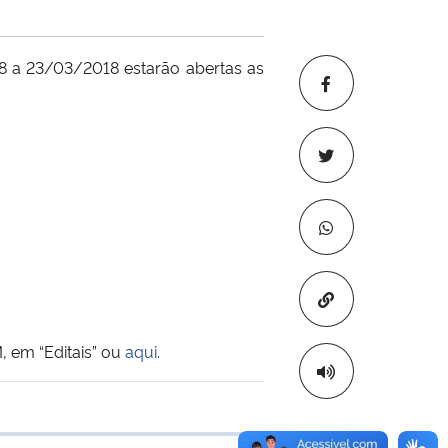
8 a 23/03/2018 estarão abertas as
Copiar para áre
, em “Editais” ou
aqui
.
 transferência