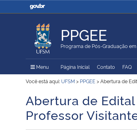
Casa Civil
Ministério da Justiça e
Segurança Pública
PPGEE
Ministério da Agricultura,
Ministério da Educação
Programa de Pós-Graduação em E
Pecuária e Abastecimento
Menu Principal do Sítio
Menu
Página Inicial
Contato
FAQ
Ministério do Meio Ambiente
Ministério do Turismo
Você está aqui:
UFSM
>
PPGEE
>
Abertura de Edi
Abertura de Edital
Início do conteúdo
Secretaria de Governo
Gabinete de Segurança
Professor Visitan
Institucional