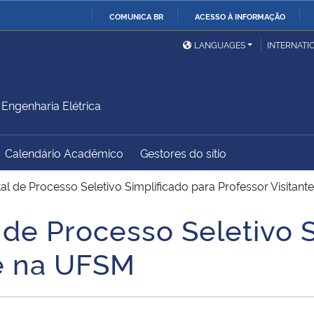
COMUNICA BR
ACESSO À INFORMAÇÃO
Ministério da Defesa
Ministério das Relações
Mini
IR
LANGUAGES
INTERNATI
Exteriores
PARA
O
Ministério da Cidadania
Ministério da Saúde
Mini
CONTEÚDO
ngenharia Elétrica
Calendário Acadêmico
Gestores do sítio
Ministério do
Controladoria-Geral da
Mini
Desenvolvimento Regional
União
Famí
tal de Processo Seletivo Simplificado para Professor Visitan
Hum
 de Processo Seletivo 
Advocacia-Geral da União
Banco Central do Brasil
Plan
te na UFSM