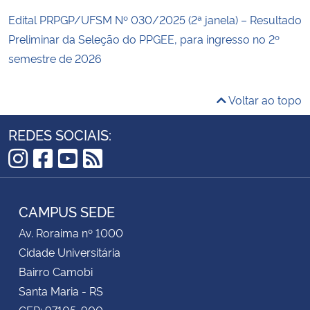
Edital PRPGP/UFSM Nº 030/2025 (2ª janela) – Resultado
Preliminar da Seleção do PPGEE, para ingresso no 2º
semestre de 2026
Voltar ao topo
REDES SOCIAIS:
Instagram
Facebook
YouTube
RSS
CAMPUS SEDE
Av. Roraima nº 1000
Cidade Universitária
Bairro Camobi
Santa Maria - RS
CEP: 97105-900