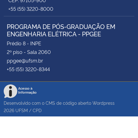
+55 (55) 3220-8000
PROGRAMA DE PÓS-GRADUAÇÃO EM
ENGENHARIA ELÉTRICA - PPGEE
Prédio 8 - INPE
2º piso - Sala 2060
ppgee@ufsm.br
+55 (55) 3220-8344
Acesso à
Informação
Desenvolvido com o CMS de código aberto
Wordpress
2026
UFSM
/
CPD