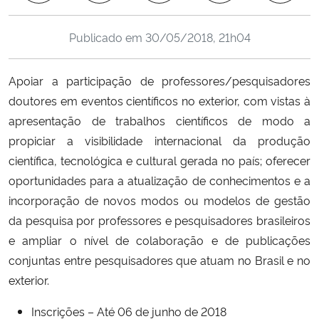
Ministério da Cidadania
Publicado em
30/05/2018, 21h04
Ministério da Saúde
Apoiar a participação de professores/pesquisadores
Ministério de Minas e Energia
doutores em eventos científicos no exterior, com vistas à
apresentação de trabalhos científicos de modo a
Ministério da Ciência, Tecnologia, Inovações e Comunicações
propiciar a visibilidade internacional da produção
científica, tecnológica e cultural gerada no país; oferecer
Ministério do Meio Ambiente
oportunidades para a atualização de conhecimentos e a
incorporação de novos modos ou modelos de gestão
Ministério do Turismo
da pesquisa por professores e pesquisadores brasileiros
e ampliar o nível de colaboração e de publicações
Ministério do Desenvolvimento Regional
conjuntas entre pesquisadores que atuam no Brasil e no
Controladoria-Geral da União
exterior.
Inscrições – Até 06 de junho de 2018
Ministério da Mulher, da Família e dos Direitos Humanos