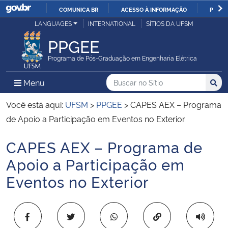
COMUNICA BR
ACESSO À INFORMAÇÃO
PARTI
Casa Civil
LANGUAGES
INTERNATIONAL
SÍTIOS DA UFSM
IR
PARA
PPGEE
Ministério da Justiça e Segurança Pública
O
Programa de Pós-Graduação em Engenharia Elétrica
CONTEÚDO
Ministério da Defesa
Buscar no no Sítio
Busca
Busca:
Menu Principal do Sítio
Menu
Busc
Ministério das Relações Exteriores
Você está aqui:
UFSM
>
PPGEE
>
CAPES AEX – Programa
de Apoio a Participação em Eventos no Exterior
Ministério da Economia
CAPES AEX – Programa de
Início do conteúdo
Ministério da Infraestrutura
Apoio a Participação em
Eventos no Exterior
Ministério da Agricultura, Pecuária e Abastecimento
Ministério da Educação
Copiar para área 