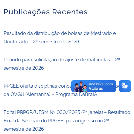
Publicações Recentes
Secretaria-Geral
Secretaria de Governo
Resultado da distribuição de bolsas de Mestrado e
Doutorado – 2º semestre de 2026
Gabinete de Segurança Institucional
Período para solicitação de ajuste de matrículas – 2º
Advocacia-Geral da União
semestre de 2026
Banco Central do Brasil
PPGEE oferta disciplinas concentradas com Professores
Planalto
da OVGU (Alemanha) – Programa DeBraIA
Edital PRPGP/UFSM Nº 030/2025 (2ª janela) – Resultado
Final da Seleção do PPGEE, para ingresso no 2º
semestre de 2026