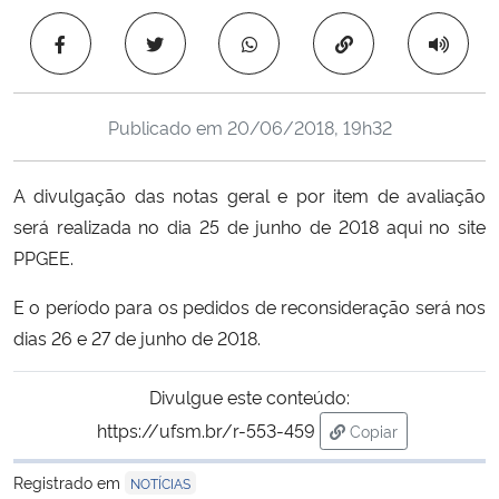
Ministério da Cidadania
Copiar para área 
Ministério da Saúde
Publicado em
20/06/2018, 19h32
Ministério de Minas e Energia
A divulgação das notas geral e por item de avaliação
Ministério da Ciência, Tecnologia, Inovações e Comunicações
será realizada no dia 25 de junho de 2018 aqui no site
PPGEE.
Ministério do Meio Ambiente
E o período para os pedidos de reconsideração será nos
Ministério do Turismo
dias 26 e 27 de junho de 2018.
Ministério do Desenvolvimento Regional
Divulgue este conteúdo:
https://ufsm.br/r-553-459
Copiar
Controladoria-Geral da União
para área de trans
Registrado em
NOTÍCIAS
Ministério da Mulher, da Família e dos Direitos Humanos