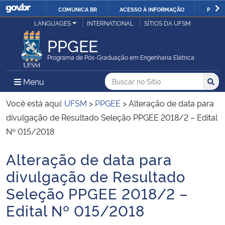
COMUNICA BR
ACESSO À INFORMAÇÃO
PARTI
Casa Civil
LANGUAGES
INTERNATIONAL
SÍTIOS DA UFSM
IR
PARA
PPGEE
Ministério da Justiça e Segurança Pública
O
Programa de Pós-Graduação em Engenharia Elétrica
CONTEÚDO
Ministério da Defesa
Buscar no no Sítio
Busca
Busca:
Menu Principal do Sítio
Menu
Busc
Ministério das Relações Exteriores
Você está aqui:
UFSM
>
PPGEE
>
Alteração de data para
divulgação de Resultado Seleção PPGEE 2018/2 – Edital
Ministério da Economia
Nº 015/2018
Alteração de data para
Ministério da Infraestrutura
Início do conteúdo
divulgação de Resultado
Ministério da Agricultura, Pecuária e Abastecimento
Seleção PPGEE 2018/2 –
Edital Nº 015/2018
Ministério da Educação