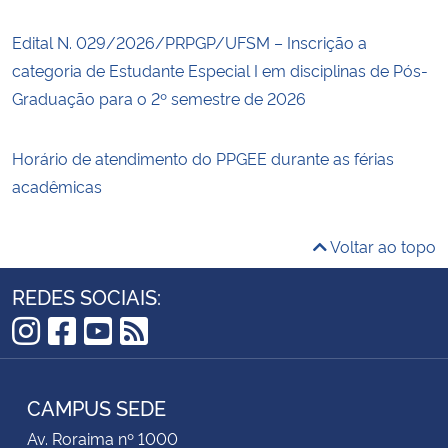
Edital N. 029/2026/PRPGP/UFSM – Inscrição a
categoria de Estudante Especial I em disciplinas de Pós-
Graduação para o 2º semestre de 2026
Horário de atendimento do PPGEE durante as férias
acadêmicas
Voltar ao topo
REDES SOCIAIS:
Instagram
Facebook
YouTube
RSS
CAMPUS SEDE
Av. Roraima nº 1000