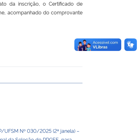
to da inscrição, o Certificado de
xame, acompanhado do comprovante
 transferência
P/UFSM Nº 030/2025 (2ª janela) –
inal da Seleção do PPGEE, para