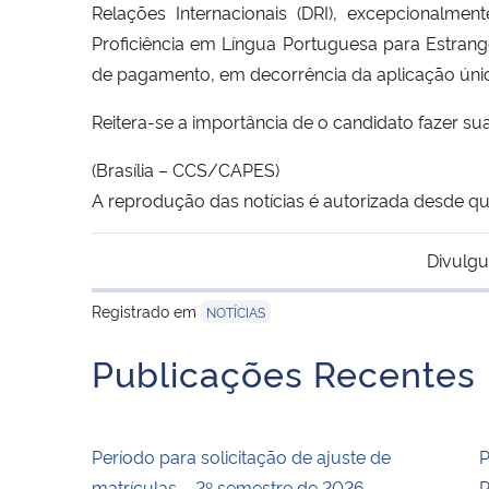
Relações Internacionais (DRI), excepcionalmen
Proficiência em Língua Portuguesa para Estrange
de pagamento, em decorrência da aplicação úni
Reitera-se a importância de o candidato fazer su
(Brasília – CCS/CAPES)
A reprodução das notícias é autorizada desde 
Divulgu
Registrado em
NOTÍCIAS
Publicações Recentes
Período para solicitação de ajuste de
P
matrículas – 2º semestre de 2026
P