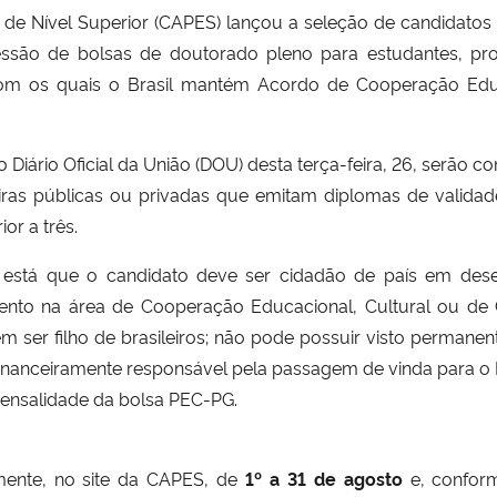
de Nível Superior (CAPES) lançou a seleção de candidato
essão de bolsas de doutorado pleno para estudantes, pr
com os quais o Brasil mantém Acordo de Cooperação Educ
o Diário Oficial da União (DOU) desta terça-feira, 26, serão 
sileiras públicas ou privadas que emitam diplomas de valid
or a três.
G está que o candidato deve ser cidadão de país em dese
o na área de Cooperação Educacional, Cultural ou de Ci
em ser filho de brasileiros; não pode possuir visto permanen
nanceiramente responsável pela passagem de vinda para o 
mensalidade da bolsa PEC-PG.
amente, no site da CAPES, de
1º a 31 de agosto
e, conform