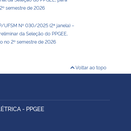
 2º semestre de 2026
P/UFSM Nº 030/2025 (2ª janela) –
reliminar da Seleção do PPGEE,
so no 2º semestre de 2026
Voltar ao topo
TRICA - PPGEE