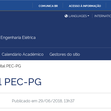
COMUNICA BR
ACESSO À INFORMAÇÃO
Ministério da Defesa
Ministério das Relações
Mini
IR
LANGUAGES
INTERNATI
Exteriores
PARA
O
Ministério da Cidadania
Ministério da Saúde
Mini
CONTEÚDO
ngenharia Elétrica
Calendário Acadêmico
Gestores do sítio
Ministério do
Controladoria-Geral da
Mini
Desenvolvimento Regional
União
Famí
ital PEC-PG
Hum
l PEC-PG
Advocacia-Geral da União
Banco Central do Brasil
Plan
Publicado em
29/06/2018, 13h37