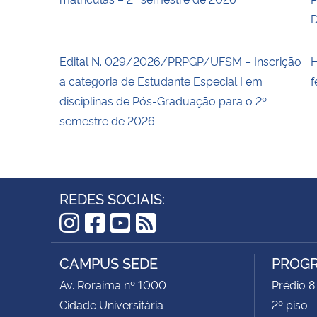
D
Edital N. 029/2026/PRPGP/UFSM – Inscrição
H
a categoria de Estudante Especial I em
f
disciplinas de Pós-Graduação para o 2º
semestre de 2026
REDES SOCIAIS:
Instagram
Facebook
YouTube
RSS
CAMPUS SEDE
PROGR
Av. Roraima nº 1000
Prédio 8
Cidade Universitária
2º piso 