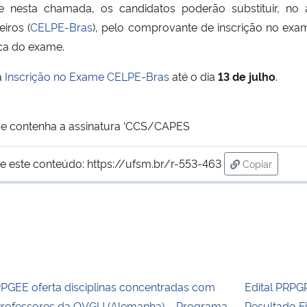
te nesta chamada, os candidatos poderão substituir, no a
iros (
CELPE-Bras
), pelo comprovante de inscrição no e
ca do exame.
a
Inscrição no Exame CELPE-Bras
até o dia
13 de julho
.
que contenha a assinatura ‘CCS/CAPES
e este conteúdo:
https://ufsm.br/r-553-463
Copiar
para área de
PGEE oferta disciplinas concentradas com
Edital PRPG
rofessores da OVGU (Alemanha) – Programa
Resultado F