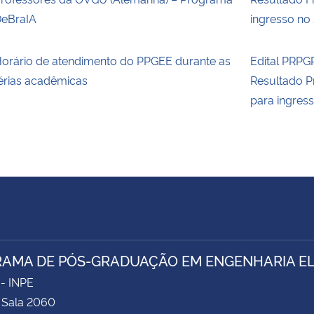
eBraIA
ingresso no
orário de atendimento do PPGEE durante as
Edital PRPG
érias acadêmicas
Resultado P
para ingres
AMA DE PÓS-GRADUAÇÃO EM ENGENHARIA ELÉ
 - INPE
- Sala 2060