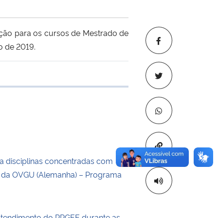
eção para os cursos de Mestrado de
o de 2019.
 transferência
Copiar para áre
a disciplinas concentradas com
s da OVGU (Alemanha) – Programa
atendimento do PPGEE durante as