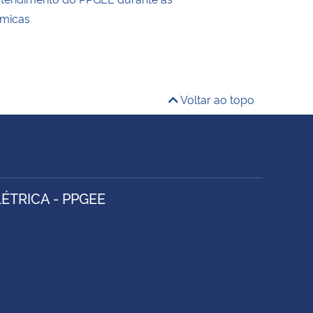
êmicas
Voltar ao topo
TRICA - PPGEE