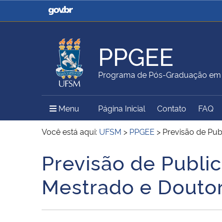
Casa Civil
Ministério da Justiça e
Segurança Pública
PPGEE
Ministério da Agricultura,
Ministério da Educação
Programa de Pós-Graduação em E
Pecuária e Abastecimento
Menu Principal do Sítio
Menu
Página Inicial
Contato
FAQ
Ministério do Meio Ambiente
Ministério do Turismo
Você está aqui:
UFSM
>
PPGEE
>
Previsão de Pub
Previsão de Publi
Início do conteúdo
Secretaria de Governo
Gabinete de Segurança
Mestrado e Douto
Institucional