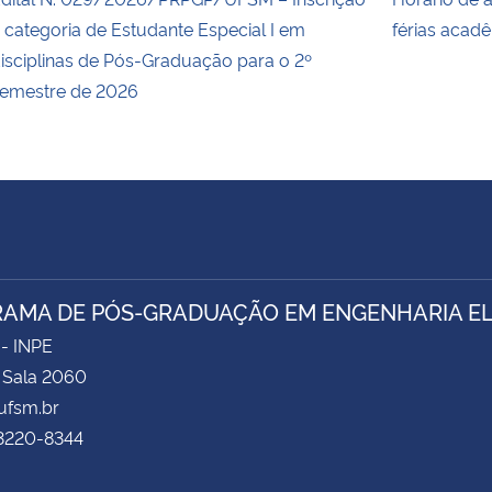
 categoria de Estudante Especial I em
férias acad
isciplinas de Pós-Graduação para o 2º
emestre de 2026
AMA DE PÓS-GRADUAÇÃO EM ENGENHARIA ELÉ
 - INPE
- Sala 2060
fsm.br
 3220-8344