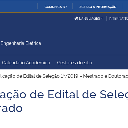
COMUNICA BR
ACESSO À INFORMAÇÃO
Ministério da Defesa
Ministério das Relações
Mini
IR
LANGUAGES
INTERNATI
Exteriores
PARA
O
Ministério da Cidadania
Ministério da Saúde
Mini
CONTEÚDO
ngenharia Elétrica
Calendário Acadêmico
Gestores do sítio
Ministério do
Controladoria-Geral da
Mini
Desenvolvimento Regional
União
Famí
licação de Edital de Seleção 1º/2019 – Mestrado e Doutora
Hum
cação de Edital de Sel
Advocacia-Geral da União
Banco Central do Brasil
Plan
rado