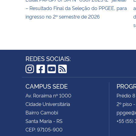
– Resultado Final da Seleção do PPGEE, para
a
ingresso no 2º semestre de 2026
d
s
REDES SOCIAIS:
Instagram
Facebook
YouTube
RSS
CAMPUS SEDE
PROGR
Av. Roraima nº 1000
Prédio 8
Cidade Universitária
2º piso 
Bairro Camobi
ppgee@u
Santa Maria - RS
+55 (55)
CEP: 97105-900