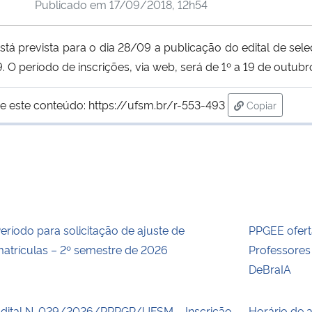
Publicado em
17/09/2018, 12h54
á prevista para o dia 28/09 a publicação do edital de sel
 O período de inscrições, via web, será de 1º a 19 de outubr
e este conteúdo:
https://ufsm.br/r-553-493
Copiar
para área de
eríodo para solicitação de ajuste de
PPGEE ofert
atrículas – 2º semestre de 2026
Professore
DeBraIA
dital N. 029/2026/PRPGP/UFSM – Inscrição
Horário de 