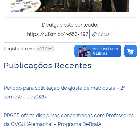
Divulgue este conteúdo:
https://ufsm.br/r-553-497
Copiar
para área de trans
Registrado em
NOTÍCIAS
Publicações Recentes
Período para solicitação de ajuste de matrículas – 2º
semestre de 2026
PPGEE oferta disciplinas concentradas com Professores
da OVGU (Alemanha) – Programa DeBraIA