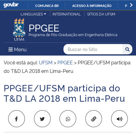
COMUNICA BR
ACESSO À INFORMAÇÃO
PARTI
Casa Civil
LANGUAGES
INTERNATIONAL
SÍTIOS DA UFSM
IR
PARA
PPGEE
Ministério da Justiça e Segurança Pública
O
Programa de Pós-Graduação em Engenharia Elétrica
CONTEÚDO
Ministério da Defesa
Buscar no no Sítio
Busca
Busca:
Menu Principal do Sítio
Menu
Busc
Ministério das Relações Exteriores
Você está aqui:
UFSM
>
PPGEE
>
PPGEE/UFSM participa
do T&D LA 2018 em Lima-Peru
Ministério da Economia
PPGEE/UFSM participa do
Início do conteúdo
Ministério da Infraestrutura
T&D LA 2018 em Lima-Peru
Ministério da Agricultura, Pecuária e Abastecimento
Copiar para área 
Ministério da Educação