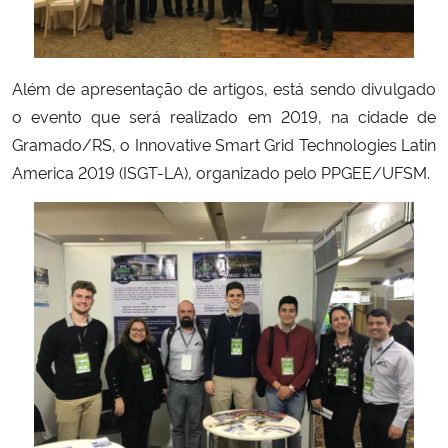
Secretaria-Geral
Além de apresentação de artigos, está sendo divulgado
Secretaria de Governo
o evento que será realizado em 2019, na cidade de
Gramado/RS, o Innovative Smart Grid Technologies Latin
Gabinete de Segurança Institucional
America 2019 (ISGT-LA), organizado pelo PPGEE/UFSM.
Advocacia-Geral da União
Banco Central do Brasil
Planalto