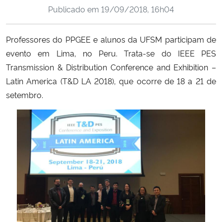
Publicado em
19/09/2018, 16h04
Ministério da Cidadania
Ministério da Saúde
Professores do PPGEE e alunos da UFSM participam de
evento em Lima, no Peru. Trata-se do IEEE PES
Ministério de Minas e Energia
Transmission & Distribution Conference and Exhibition –
Latin America (T&D LA 2018), que ocorre de 18 a 21 de
Ministério da Ciência, Tecnologia, Inovações e Comunicações
setembro.
Ministério do Meio Ambiente
Ministério do Turismo
Ministério do Desenvolvimento Regional
Controladoria-Geral da União
Ministério da Mulher, da Família e dos Direitos Humanos