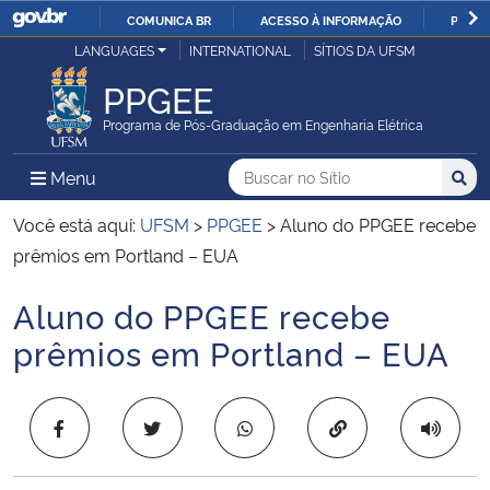
COMUNICA BR
ACESSO À INFORMAÇÃO
PARTI
Casa Civil
LANGUAGES
INTERNATIONAL
SÍTIOS DA UFSM
IR
PARA
PPGEE
Ministério da Justiça e Segurança Pública
O
Programa de Pós-Graduação em Engenharia Elétrica
CONTEÚDO
Ministério da Defesa
Buscar no no Sítio
Busca
Busca:
Menu Principal do Sítio
Menu
Busc
Ministério das Relações Exteriores
Você está aqui:
UFSM
>
PPGEE
>
Aluno do PPGEE recebe
prêmios em Portland – EUA
Ministério da Economia
Aluno do PPGEE recebe
Início do conteúdo
Ministério da Infraestrutura
prêmios em Portland – EUA
Ministério da Agricultura, Pecuária e Abastecimento
Copiar para área 
Ministério da Educação