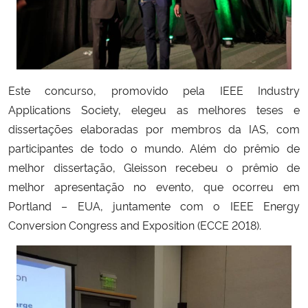
Secretaria-Geral
Secretaria de Governo
Este concurso, promovido pela IEEE Industry
Gabinete de Segurança Institucional
Applications Society, elegeu as melhores teses e
dissertações elaboradas por membros da IAS, com
Advocacia-Geral da União
participantes de todo o mundo. Além do prêmio de
melhor dissertação, Gleisson recebeu o prêmio de
Banco Central do Brasil
melhor apresentação no evento, que ocorreu em
Portland – EUA, juntamente com o IEEE Energy
Planalto
Conversion Congress and Exposition (ECCE 2018).