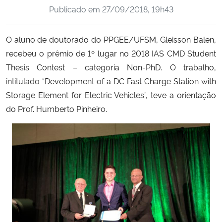
Publicado em
27/09/2018, 19h43
Ministério da Cidadania
Ministério da Saúde
O aluno de doutorado do PPGEE/UFSM, Gleisson Balen,
recebeu o prêmio de 1º lugar no 2018 IAS CMD Student
Ministério de Minas e Energia
Thesis Contest – categoria Non-PhD. O trabalho,
intitulado “Development of a DC Fast Charge Station with
Ministério da Ciência, Tecnologia, Inovações e Comunicações
Storage Element for Electric Vehicles”, teve a orientação
do Prof. Humberto Pinheiro.
Ministério do Meio Ambiente
Ministério do Turismo
Ministério do Desenvolvimento Regional
Controladoria-Geral da União
Ministério da Mulher, da Família e dos Direitos Humanos