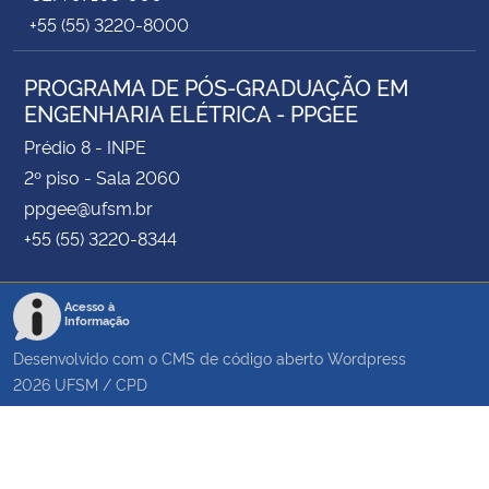
+55 (55) 3220-8000
PROGRAMA DE PÓS-GRADUAÇÃO EM
ENGENHARIA ELÉTRICA - PPGEE
Prédio 8 - INPE
2º piso - Sala 2060
ppgee@ufsm.br
+55 (55) 3220-8344
Acesso à
Informação
Desenvolvido com o CMS de código aberto
Wordpress
2026
UFSM
/
CPD