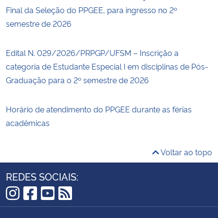
Final da Seleção do PPGEE, para ingresso no 2º
semestre de 2026
Edital N. 029/2026/PRPGP/UFSM – Inscrição a
categoria de Estudante Especial I em disciplinas de Pós-
Graduação para o 2º semestre de 2026
Horário de atendimento do PPGEE durante as férias
acadêmicas
Voltar ao topo
REDES SOCIAIS:
Instagram
Facebook
YouTube
RSS