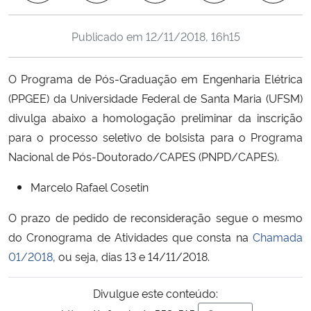
Ministério da Cidadania
Publicado em
12/11/2018, 16h15
Ministério da Saúde
O Programa de Pós-Graduação em Engenharia Elétrica
Ministério de Minas e Energia
(PPGEE) da Universidade Federal de Santa Maria (UFSM)
divulga abaixo a homologação preliminar da inscrição
Ministério da Ciência, Tecnologia, Inovações e Comunicações
para o processo seletivo de bolsista para o Programa
Nacional de Pós-Doutorado/CAPES (PNPD/CAPES).
Ministério do Meio Ambiente
Marcelo Rafael Cosetin
Ministério do Turismo
O prazo de pedido de reconsideração segue o mesmo
Ministério do Desenvolvimento Regional
do Cronograma de Atividades que consta na
Chamada
01/2018
, ou seja, dias 13 e 14/11/2018.
Controladoria-Geral da União
Divulgue este conteúdo:
Ministério da Mulher, da Família e dos Direitos Humanos