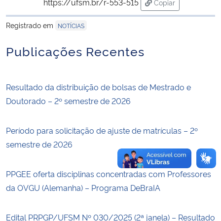
https://ufsm.br/r-553-515
Copiar
para área de trans
Secretaria-Geral
Registrado em
NOTÍCIAS
Publicações Recentes
Secretaria de Governo
Gabinete de Segurança Institucional
Resultado da distribuição de bolsas de Mestrado e
Doutorado – 2º semestre de 2026
Advocacia-Geral da União
Banco Central do Brasil
Período para solicitação de ajuste de matrículas – 2º
semestre de 2026
Planalto
PPGEE oferta disciplinas concentradas com Professores
da OVGU (Alemanha) – Programa DeBraIA
Edital PRPGP/UFSM Nº 030/2025 (2ª janela) – Resultado