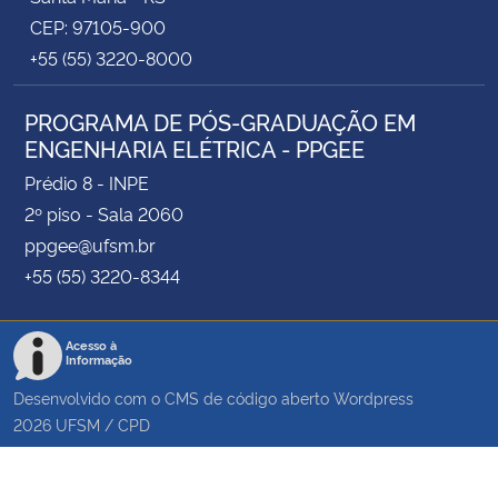
CEP: 97105-900
+55 (55) 3220-8000
PROGRAMA DE PÓS-GRADUAÇÃO EM
ENGENHARIA ELÉTRICA - PPGEE
Prédio 8 - INPE
2º piso - Sala 2060
ppgee@ufsm.br
+55 (55) 3220-8344
Acesso à
Informação
Desenvolvido com o CMS de código aberto
Wordpress
2026
UFSM
/
CPD