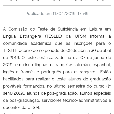
Ministério da Cidadania
Publicado em
11/04/2019, 17h49
Ministério da Saúde
A Comissão do Teste de Suficiência em Leitura em
Ministério de Minas e Energia
Língua Estrangeira (TESLLE) da UFSM informa à
comunidade acadêmica que as inscrições para o
Ministério da Ciência, Tecnologia, Inovações e Comunicações
TESLLE ocorrerão no período de 08 de abril a 30 de abril
de 2019. O teste será realizado no dia 07 de junho de
Ministério do Meio Ambiente
2019, em cinco línguas estrangeiras: alemão, espanhol,
inglês e francês e português para estrangeiros. Estão
Ministério do Turismo
habilitados para realizar o teste: alunos de graduação
prováveis formandos, no último semestre do curso (1º
Ministério do Desenvolvimento Regional
sem/2019), alunos de pós-graduação, alunos especiais
Controladoria-Geral da União
de pós-graduação, servidores técnico-administrativos e
docentes da UFSM.
Ministério da Mulher, da Família e dos Direitos Humanos