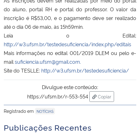
As inscrições devem ser realizadas por meio do portal
do aluno, portal RH e portal do professor. O valor da
Secretaria-Geral
inscrição é R$53,00, e o pagamento deve ser realizado
até o dia 06 de maio, às 15h59min.
Secretaria de Governo
Leia o Edital:
http://w3.ufsm.br/testedesuficiencia/index.php/editais
Gabinete de Segurança Institucional
Mais informações no edital 001/2019 DLEM ou pelo e-
mail
suficiencia.ufsm@gmail.com.
Advocacia-Geral da União
Site do TESLLE:
http://w3.ufsm.br/testedesuficiencia/
Banco Central do Brasil
Divulgue este conteúdo:
https://ufsm.br/r-553-554
Copiar
Planalto
para área de trans
Registrado em
NOTÍCIAS
Publicações Recentes