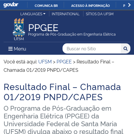
COMUNICA BR
ACESSO À INFORMAÇÃO
PARTI
Casa Civil
LANGUAGES
INTERNATIONAL
SÍTIOS DA UFSM
IR
PARA
PPGEE
Ministério da Justiça e Segurança Pública
O
Programa de Pós-Graduação em Engenharia Elétrica
CONTEÚDO
Ministério da Defesa
Buscar no no Sítio
Busca
Busca:
Menu Principal do Sítio
Menu
Busc
Ministério das Relações Exteriores
Você está aqui:
UFSM
>
PPGEE
>
Resultado Final –
Chamada 01/2019 PNPD/CAPES
Ministério da Economia
Resultado Final – Chamada
Início do conteúdo
Ministério da Infraestrutura
01/2019 PNPD/CAPES
O Programa de Pós-Graduação em
Ministério da Agricultura, Pecuária e Abastecimento
Engenharia Elétrica (PPGEE) da
Universidade Federal de Santa Maria
Ministério da Educação
(UFSM) divulga abaixo o resultado final