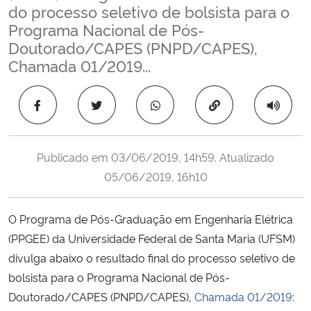
do processo seletivo de bolsista para o
Ministério da Cidadania
Programa Nacional de Pós-
Doutorado/CAPES (PNPD/CAPES),
Ministério da Saúde
Chamada 01/2019...
Ministério de Minas e Energia
Copiar para área 
Ministério da Ciência, Tecnologia, Inovações e Comunicações
Publicado em
03/06/2019, 14h59
. Atualizado
Ministério do Meio Ambiente
05/06/2019, 16h10
Ministério do Turismo
O Programa de Pós-Graduação em Engenharia Elétrica
Ministério do Desenvolvimento Regional
(PPGEE) da Universidade Federal de Santa Maria (UFSM)
divulga abaixo o resultado final do processo seletivo de
Controladoria-Geral da União
bolsista para o Programa Nacional de Pós-
Doutorado/CAPES (PNPD/CAPES),
Chamada 01/2019
:
Ministério da Mulher, da Família e dos Direitos Humanos