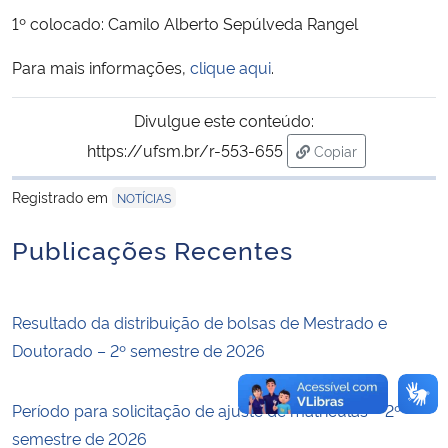
1º colocado: Camilo Alberto Sepúlveda Rangel
Secretaria-Geral
Para mais informações,
clique aqui
.
Secretaria de Governo
Divulgue este conteúdo:
https://ufsm.br/r-553-655
Copiar
Gabinete de Segurança Institucional
para área de trans
Registrado em
NOTÍCIAS
Advocacia-Geral da União
Publicações Recentes
Banco Central do Brasil
Planalto
Resultado da distribuição de bolsas de Mestrado e
Doutorado – 2º semestre de 2026
Período para solicitação de ajuste de matrículas – 2º
semestre de 2026