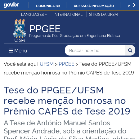
COMUNICA BR
ACESSO À INFORMAÇÃO
PARTI
Casa Civil
LANGUAGES
INTERNATIONAL
SÍTIOS DA UFSM
IR
PARA
PPGEE
Ministério da Justiça e Segurança Pública
O
Programa de Pós-Graduação em Engenharia Elétrica
CONTEÚDO
Ministério da Defesa
Buscar no no Sítio
Busca
Busca:
Menu Principal do Sítio
Menu
Busc
Ministério das Relações Exteriores
Você está aqui:
UFSM
>
PPGEE
>
Tese do PPGEE/UFSM
recebe menção honrosa no Prêmio CAPES de Tese 2019
Ministério da Economia
Tese do PPGEE/UFSM
Início do conteúdo
Ministério da Infraestrutura
recebe menção honrosa no
Prêmio CAPES de Tese 2019
Ministério da Agricultura, Pecuária e Abastecimento
A Tese de António Manuel Santos
Ministério da Educação
Spencer Andrade, sob a orientação do
Prof. Mário Lúcio da Silva Martins, obteve