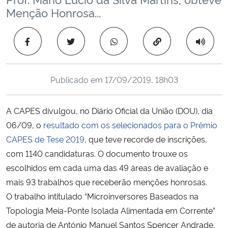
Ministério da Cidadania
Menção Honrosa...
Ministério da Saúde
Copiar para área 
Ministério de Minas e Energia
Publicado em
17/09/2019, 18h03
Ministério da Ciência, Tecnologia, Inovações e Comunicações
A CAPES divulgou, no Diário Oficial da União (DOU), dia
Ministério do Meio Ambiente
06/09, o
resultado com os selecionados para o Prêmio
CAPES de Tese 2019
, que teve recorde de inscrições,
Ministério do Turismo
com 1140 candidaturas. O documento trouxe os
escolhidos em cada uma das 49 áreas de avaliação e
Ministério do Desenvolvimento Regional
mais 93 trabalhos que receberão menções honrosas.
O trabalho intitulado “Microinversores Baseados na
Controladoria-Geral da União
Topologia Meia-Ponte Isolada Alimentada em Corrente”
de autoria de António Manuel Santos Spencer Andrade,
Ministério da Mulher, da Família e dos Direitos Humanos