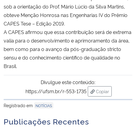
sob a orientação do Prof. Mário Lúcio da Silva Martins,
Secretaria-Geral
obteve Menção Honrosa nas Engenharias IV do Prêmio
CAPES Tese – Edição 2019.
Secretaria de Governo
A CAPES afirmou que essa contribuição será de extrema
valia para o desenvolvimento e aprimoramento da área,
Gabinete de Segurança Institucional
bem como para o avanço da pós-graduação stricto
sensu e do conhecimento científico de qualidade no
Advocacia-Geral da União
Brasil.
Banco Central do Brasil
Divulgue este conteúdo:
https://ufsm.br/r-553-1735
Copiar
Planalto
para área de trans
Registrado em
NOTÍCIAS
Publicações Recentes