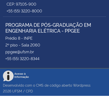
CEP: 97105-900
+55 (55) 3220-8000
PROGRAMA DE PÓS-GRADUAÇÃO EM
ENGENHARIA ELÉTRICA - PPGEE
Prédio 8 - INPE
2º piso - Sala 2060
ppgee@ufsm.br
+55 (55) 3220-8344
Acesso à
Informação
Desenvolvido com o CMS de código aberto
Wordpress
2026
UFSM
/
CPD