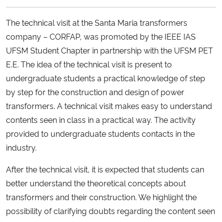
Ministério da Cidadania
The technical visit at the Santa Maria transformers
Ministério da Saúde
company – CORFAP, was promoted by the IEEE IAS
UFSM Student Chapter in partnership with the UFSM PET
Ministério de Minas e Energia
E.E. The idea of the technical visit is present to
undergraduate students a practical knowledge of step
Ministério da Ciência, Tecnologia, Inovações e Comunicações
by step for the construction and design of power
transformers. A technical visit makes easy to understand
Ministério do Meio Ambiente
contents seen in class in a practical way. The activity
provided to undergraduate students contacts in the
Ministério do Turismo
industry.
Ministério do Desenvolvimento Regional
After the technical visit, it is expected that students can
better understand the theoretical concepts about
Controladoria-Geral da União
transformers and their construction. We highlight the
possibility of clarifying doubts regarding the content seen
Ministério da Mulher, da Família e dos Direitos Humanos