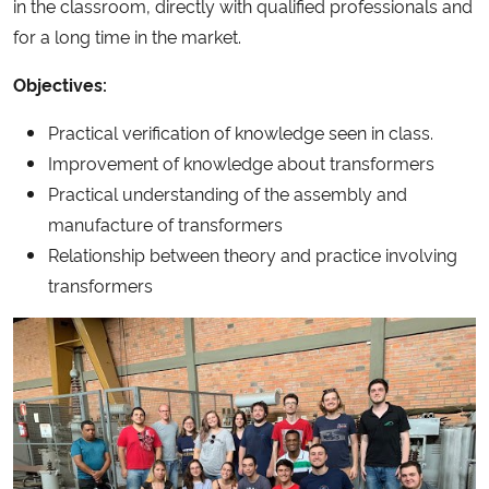
in the classroom, directly with qualified professionals and
for a long time in the market.
Secretaria-Geral
Objectives:
Secretaria de Governo
Practical verification of knowledge seen in class.
Improvement of knowledge about transformers
Gabinete de Segurança Institucional
Practical understanding of the assembly and
manufacture of transformers
Advocacia-Geral da União
Relationship between theory and practice involving
Banco Central do Brasil
transformers
Planalto