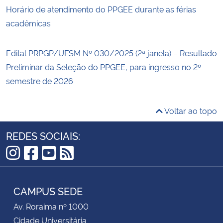
Horário de atendimento do PPGEE durante as férias
acadêmicas
Edital PRPGP/UFSM Nº 030/2025 (2ª janela) – Resultado
Preliminar da Seleção do PPGEE, para ingresso no 2º
semestre de 2026
Voltar ao topo
REDES SOCIAIS:
Instagram
Facebook
YouTube
RSS
CAMPUS SEDE
Av. Roraima nº 1000
Cidade Universitária