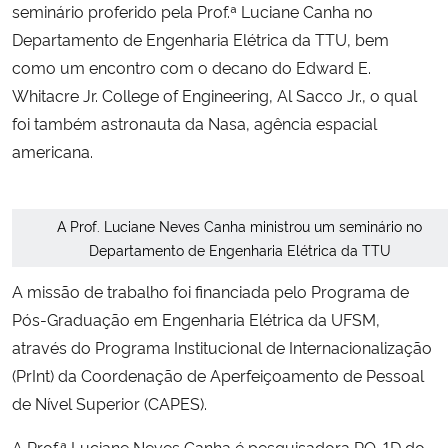
seminário proferido pela Prof.ª Luciane Canha no
Departamento de Engenharia Elétrica da TTU, bem
Secretaria-Geral
como um encontro com o decano do Edward E.
Whitacre Jr. College of Engineering, Al Sacco Jr., o qual
Secretaria de Governo
foi também astronauta da Nasa, agência espacial
americana.
Gabinete de Segurança Institucional
Advocacia-Geral da União
A Prof. Luciane Neves Canha ministrou um seminário no
Departamento de Engenharia Elétrica da TTU
Banco Central do Brasil
A missão de trabalho foi financiada pelo Programa de
Planalto
Pós-Graduação em Engenharia Elétrica da UFSM,
através do Programa Institucional de Internacionalização
(PrInt) da Coordenação de Aperfeiçoamento de Pessoal
de Nível Superior (CAPES).
A Prof.ª Luciane Neves Canha é pesquisadora PQ-1D do