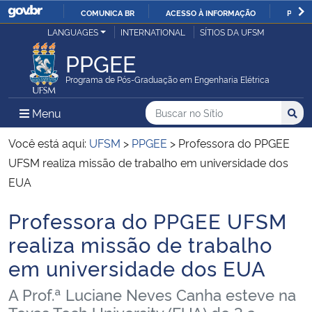
COMUNICA BR
ACESSO À INFORMAÇÃO
PARTI
Casa Civil
LANGUAGES
INTERNATIONAL
SÍTIOS DA UFSM
IR
PARA
PPGEE
Ministério da Justiça e Segurança Pública
O
Programa de Pós-Graduação em Engenharia Elétrica
CONTEÚDO
Ministério da Defesa
Buscar no no Sítio
Busca
Busca:
Menu Principal do Sítio
Menu
Busc
Ministério das Relações Exteriores
Você está aqui:
UFSM
>
PPGEE
>
Professora do PPGEE
UFSM realiza missão de trabalho em universidade dos
Ministério da Economia
EUA
Professora do PPGEE UFSM
Ministério da Infraestrutura
Início do conteúdo
realiza missão de trabalho
Ministério da Agricultura, Pecuária e Abastecimento
em universidade dos EUA
Ministério da Educação
A Prof.ª Luciane Neves Canha esteve na
Texas Tech University (EUA) de 3 a