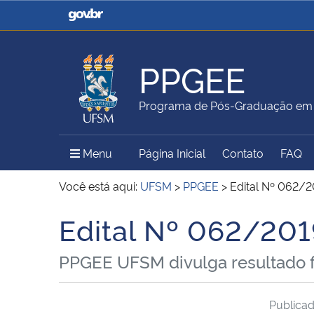
Casa Civil
Ministério da Justiça e
Segurança Pública
PPGEE
Ministério da Agricultura,
Ministério da Educação
Programa de Pós-Graduação em E
Pecuária e Abastecimento
Menu Principal do Sítio
Menu
Página Inicial
Contato
FAQ
Ministério do Meio Ambiente
Ministério do Turismo
Você está aqui:
UFSM
>
PPGEE
>
Edital Nº 062/2
Edital Nº 062/201
Início do conteúdo
Secretaria de Governo
Gabinete de Segurança
PPGEE UFSM divulga resultado fi
Institucional
Publica