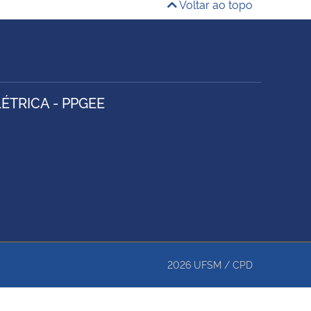
Voltar ao topo
TRICA - PPGEE
2026
UFSM
/
CPD