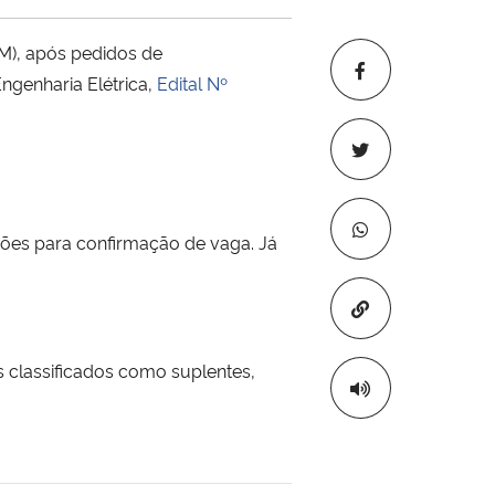
M), após pedidos de
ngenharia Elétrica,
Edital Nº
ções para confirmação de vaga. Já
Copiar para áre
s classificados como suplentes,