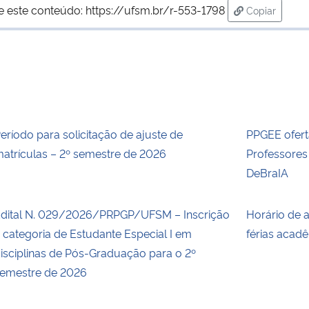
e este conteúdo:
https://ufsm.br/r-553-1798
Copiar
para área d
eríodo para solicitação de ajuste de
PPGEE ofert
atrículas – 2º semestre de 2026
Professore
DeBraIA
dital N. 029/2026/PRPGP/UFSM – Inscrição
Horário de 
 categoria de Estudante Especial I em
férias acad
isciplinas de Pós-Graduação para o 2º
emestre de 2026