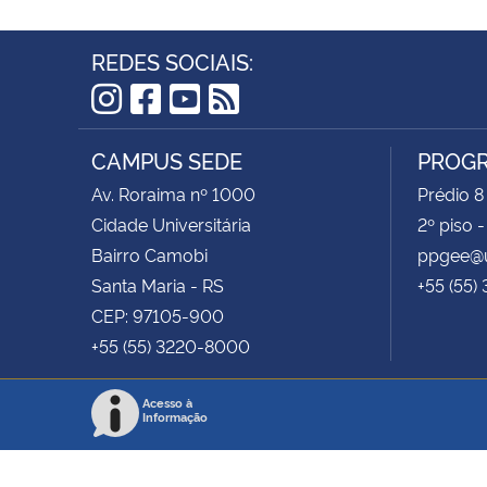
REDES SOCIAIS:
Instagram
Facebook
YouTube
RSS
CAMPUS SEDE
PROGR
Av. Roraima nº 1000
Prédio 8
Cidade Universitária
2º piso 
Bairro Camobi
ppgee@u
Santa Maria - RS
+55 (55)
CEP: 97105-900
+55 (55) 3220-8000
Acesso à
Informação