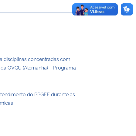
e transferência
a disciplinas concentradas com
s da OVGU (Alemanha) – Programa
atendimento do PPGEE durante as
êmicas