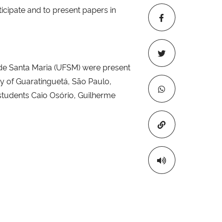
cipate and to present papers in
 de Santa Maria (UFSM) were present
ty of Guaratinguetá, São Paulo,
e students Caio Osório, Guilherme
Copiar para áre