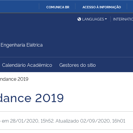
COMUNICA BR
ACESSO À INFORMAÇÃO
Ministério da Defesa
Ministério das Relações
Mini
IR
LANGUAGES
INTERNATI
Exteriores
PARA
O
Ministério da Cidadania
Ministério da Saúde
Mini
CONTEÚDO
ngenharia Elétrica
Calendário Acadêmico
Gestores do sítio
Ministério do
Controladoria-Geral da
Mini
Desenvolvimento Regional
União
Famí
endance 2019
Hum
dance 2019
Advocacia-Geral da União
Banco Central do Brasil
Plan
o em
28/01/2020, 15h52
. Atualizado
02/09/2020, 16h01