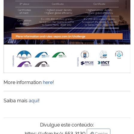
Secretaria-Geral
Secretaria de Governo
Gabinete de Segurança Institucional
Advocacia-Geral da União
Banco Central do Brasil
More information
here
!
Planalto
Saiba mais
aqui
!
Divulgue este conteúdo:
https://ufsm.br/r-553-3130
Copiar