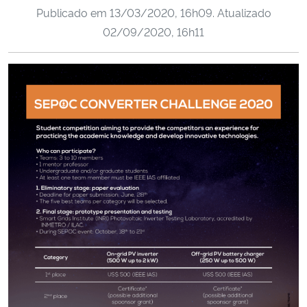
Publicado em
13/03/2020, 16h09
. Atualizado
Ministério da Cidadania
02/09/2020, 16h11
Ministério da Saúde
Ministério de Minas e Energia
Ministério da Ciência, Tecnologia, Inovações e Comunicações
Ministério do Meio Ambiente
Ministério do Turismo
Ministério do Desenvolvimento Regional
Controladoria-Geral da União
Ministério da Mulher, da Família e dos Direitos Humanos